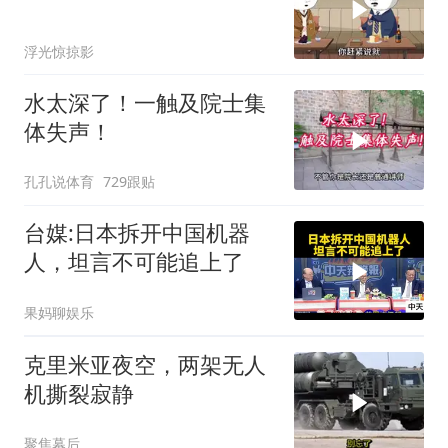
浮光惊掠影
水太深了！一触及院士集
体失声！
孔孔说体育
729跟贴
台媒:日本拆开中国机器
人，坦言不可能追上了
果妈聊娱乐
克里米亚夜空，两架无人
机撕裂寂静
聚焦幕后