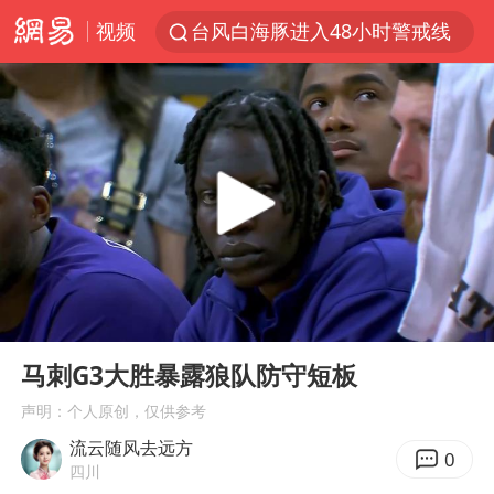
视频
台风白海豚进入48小时警戒线
中方回应是否在太平洋海底开采稀土
台风白海豚影响中国已成定局
佛得角门将亮相智利俱乐部主场
U17国足1分钟轰2球
宇树科技发行价格150.80元/股
五粮液渠道价一箱上涨近百元
00:00
03:10
法国下周开始禁止未经同意的电话营销
Play
Ent
full
“深圳地面沉降致车辆损坏”不实
马刺G3大胜暴露狼队防守短板
24小时不关空调 电费会更低吗
声明：个人原创，仅供参考
流云随风去远方
把党建设得更加坚强有力
0
四川