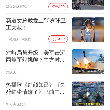
赫逗足球解说
打开APP
霸道女总裁爱上50岁环卫
工大叔！
二毛追剧
4跟贴
打开APP
对峙局势升级，美军击沉
两艘军舰挑衅？中方对美
亮出“杀手锏”
龙隐天下
热播歌《红颜知己》《久
醉红尘情难了》《曲中
人》《伱是陪我风雨的
黑哥讲现代史
人》