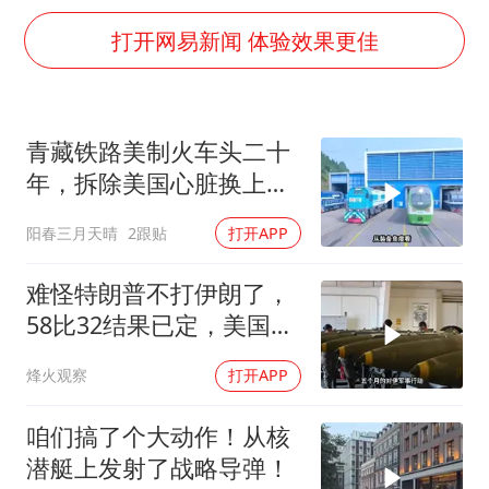
宇树科技王兴兴身家有望超200亿元
打开网易新闻 体验效果更佳
村民谈“梅姨”：叫的其实是“媒姨”
中国养老床位“三连降”
贵州轮胎子公司获美国退税8136万
青藏铁路美制火车头二十
郑国霖回应去景区上班被保安拦下
年，拆除美国心脏换上绿
奋进开新局 实干挑大梁
色电力
阳春三月天晴
2跟贴
打开APP
难怪特朗普不打伊朗了，
58比32结果已定，美国专
家：一个时代结束
烽火观察
打开APP
咱们搞了个大动作！从核
潜艇上发射了战略导弹！