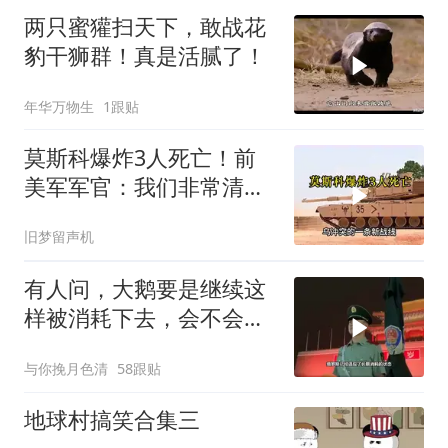
两只蜜獾扫天下，敢战花
豹干狮群！真是活腻了！
年华万物生
1跟贴
莫斯科爆炸3人死亡！前
美军军官：我们非常清
楚，幕后黑手是谁！
旧梦留声机
有人问，大鹅要是继续这
样被消耗下去，会不会灭
亡？
与你挽月色清
58跟贴
地球村搞笑合集三