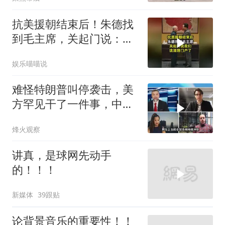
抗美援朝结束后！朱德找
到毛主席，关起门说：我
们该清理门户了
娱乐喵喵说
难怪特朗普叫停袭击，美
方罕见干了一件事，中方
智库预测有事发生
烽火观察
讲真，是球网先动手
的！！！
新媒体
39跟贴
论背景音乐的重要性！！