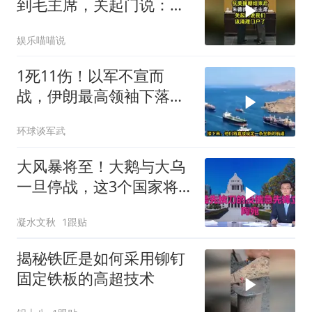
到毛主席，关起门说：我
们该清理门户了
娱乐喵喵说
1死11伤！以军不宣而
战，伊朗最高领袖下落不
明？特朗普发出通牒
环球谈军武
大风暴将至！大鹅与大乌
一旦停战，这3个国家将
直接迎来灭国崩盘
凝水文秋
1跟贴
揭秘铁匠是如何采用铆钉
固定铁板的高超技术