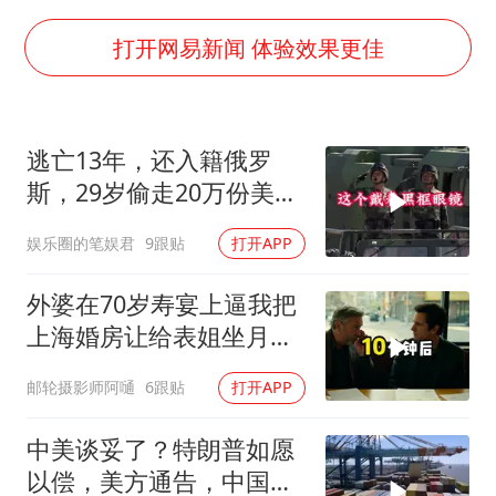
茅台部分直营店飞天茅台提价
夏日经济乘“热”而上 消费市场向“新”而行
打开网易新闻 体验效果更佳
白海豚将正面袭击贯穿浙江
酒店回应车内过夜被收150元
逃亡13年，还入籍俄罗
黄金牛市回来了吗
斯，29岁偷走20万份美国
酒店花洒现排泄物住客索赔遭拒
机密的斯诺登
娱乐圈的笔娱君
9跟贴
打开APP
杭州全市有序停课
乐享全民健身 共筑健康中国
外婆在70岁寿宴上逼我把
上海婚房让给表姐坐月
子，我说行转问舅舅
邮轮摄影师阿嗵
6跟贴
打开APP
中美谈妥了？特朗普如愿
以偿，美方通告，中国增