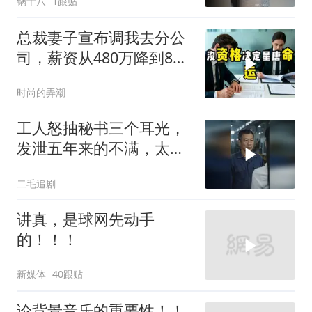
锅十八
1跟贴
总裁妻子宣布调我去分公
司，薪资从480万降到8
万，我递交辞呈
时尚的弄潮
工人怒抽秘书三个耳光，
发泄五年来的不满，太解
气了！
二毛追剧
讲真，是球网先动手
的！！！
新媒体
40跟贴
论背景音乐的重要性！！