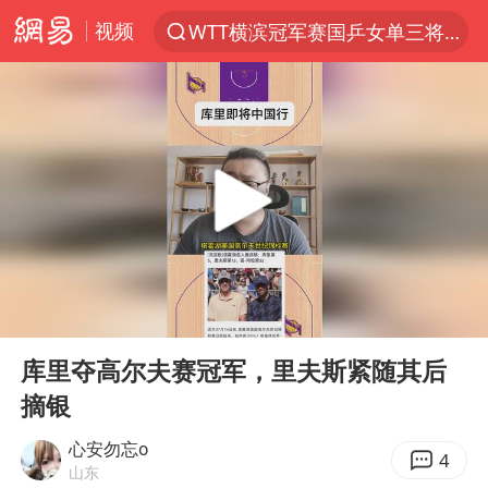
视频
WTT横滨冠军赛国乒女单三将晋级四强
光影经济撬动暑期消费新蓝海
马克·艾伦退出斯诺克中国公开赛
新疆优化调整景区内自驾服务费
上四休三，但降薪1000元，你接受吗？
泰国初中生饮弹自尽前开了26枪
情侣在平潭拍日出时坠崖致一死一伤
00:00
02:10
全民健身事业高质量发展
Play
Ent
full
台当局重金为“台独”织“皇帝新衣”
库里夺高尔夫赛冠军，里夫斯紧随其后
摘银
几元成本的AI广告导致千万市值蒸发
老挝国会主席赛宋蓬逝世
心安勿忘o
4
山东