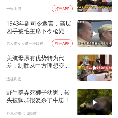
购48.8万吨大豆
一饮山河
打开APP
1943年副司令遇害，高层
凶手被毛主席下令枪毙
男人吻女人是一种口福
打开APP
美航母原有优势转为代
差，制胜从中方理想变为
既定事实
透视到底
野牛群弄死狮子幼崽，转
头被狮群报复杀了牛崽！
舒克动物记
2跟贴