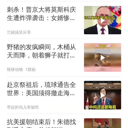
刺杀！普京大将莫斯科庆
生遭炸弹袭击：女婿惨
死，女儿重伤
兰妮搞笑分享
野猪的发疯瞬间，木桶从
天而降，朝着狮子就打去
知道自己玩大了
辣辣动物
1跟贴
赴京祭祖后，琉球通告全
世界：美国须得撤走海马
斯，日本陷入被动
早起的鸟儿有饭吃
抗美援朝结束后！朱德找