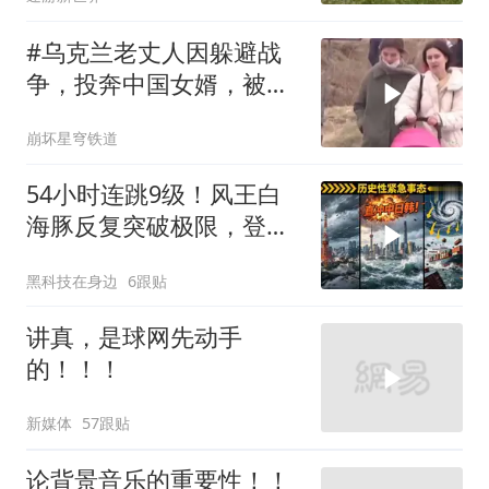
#乌克兰老丈人因躲避战
争，投奔中国女婿，被眼
前城市繁荣震惊
崩坏星穹铁道
54小时连跳9级！风王白
海豚反复突破极限，登陆
中日韩哪国？
黑科技在身边
6跟贴
讲真，是球网先动手
的！！！
新媒体
57跟贴
论背景音乐的重要性！！