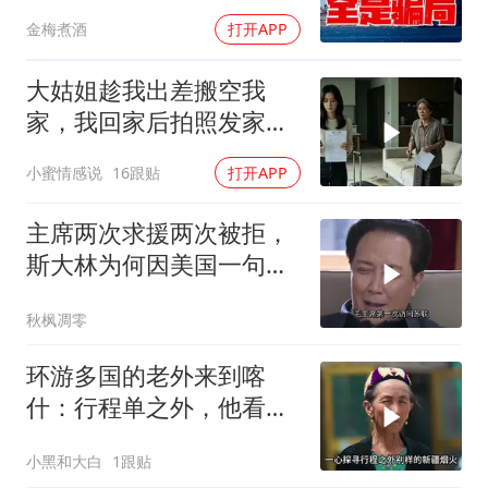
转，全是骗局？
金梅煮酒
打开APP
大姑姐趁我出差搬空我
家，我回家后拍照发家族
群里，她看到后崩溃了
小蜜情感说
16跟贴
打开APP
主席两次求援两次被拒，
斯大林为何因美国一句话
态度大转弯？
秋枫凋零
环游多国的老外来到喀
什：行程单之外，他看到
了变化太多太多
小黑和大白
1跟贴