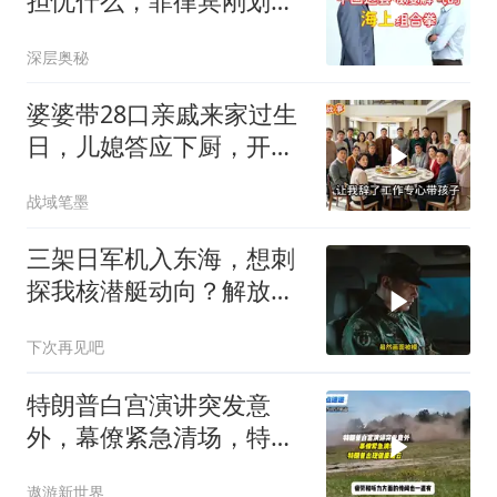
担忧什么，菲律宾刚划下
红线
深层奥秘
婆婆带28口亲戚来家过生
日，儿媳答应下厨，开饭
时全愣住了
战域笔墨
三架日军机入东海，想刺
探我核潜艇动向？解放军
导弹剑指日军基地
下次再见吧
特朗普白宫演讲突发意
外，幕僚紧急清场，特朗
普出现健康疑云！
遨游新世界