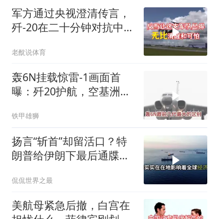
军方通过央视澄清传言，
歼-20在二十分钟对抗中被
全部摧毁
老酖说体育
轰6N挂载惊雷-1画面首
曝：歼20护航，空基洲际
核打击拼图补齐
铁甲雄狮
扬言“斩首”却留活口？特
朗普给伊朗下最后通牒，
这盘棋下得真精
侃侃世界之最
美航母紧急后撤，白宫在