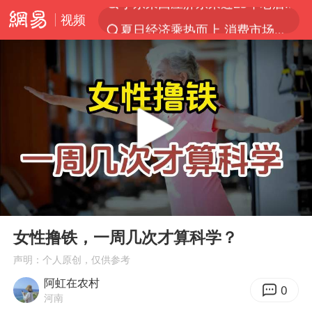
视频
夏日经济乘热而上 消费市场向新而行
哈马斯称坚持加沙停火协议路线图
浙江省甬江发生2026年第1号洪水
白海豚对华东华北影响会大于巴威
央视新主播李秋莹母校发文祝贺
独闯南太行的失联女生最后轨迹已确认
上门女婿出轨女邻居多年被判重婚罪
00:00
02:33
国足U17与阿森纳决赛取消 并列冠军
Play
Ent
full
浙江近300条预警生效中 今夜大部暴雨
女性撸铁，一周几次才算科学？
香港刷新1884年以来最高气温纪录
声明：个人原创，仅供参考
阿虹在农村
上海全力守护市民“菜篮子”
0
河南