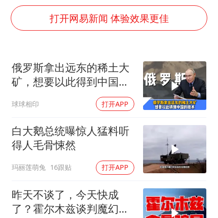
以军士兵把枪口对准中国记者
打开网易新闻 体验效果更佳
暑期研学游升温 在旅途中增长知识
猫咪过火把节被抹成黑猫
BLG经理辟谣Bin离队
俄罗斯拿出远东的稀土大
曹颖儿子首次演长剧
矿，想要以此得到中国独
“开学三件套”全线暴涨
门的精炼技术
球球相印
打开APP
总书记点赞的非遗苗绣焕发新生机
白大鹅总统曝惊人猛料听
得人毛骨悚然
玛丽莲萌兔
16跟贴
打开APP
昨天不谈了，今天快成
了？霍尔木兹谈判魔幻反