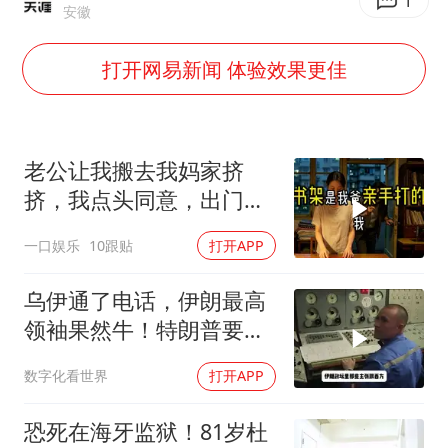
被错换37年女子起诉医院：本不需辍学
1
安徽
河南：领导干部要带头休假
打开网易新闻 体验效果更佳
中方公布5项对美反制措施
男子出狱前8天被改判死缓
13岁少年白天写作业晚上夜市炒粉
老公让我搬去我妈家挤
四预警齐发！双台风影响多个海域
挤，我点头同意，出门时
顺手带走了3本房产证和2
华为新款折叠屏电脑24999元起
一口娱乐
10跟贴
打开APP
把车钥匙
坚持党全面领导和党中央集中统一领导
乌伊通了电话，伊朗最高
领袖果然牛！特朗普要气
炸，中国松了口气
数字化看世界
打开APP
恐死在海牙监狱！81岁杜