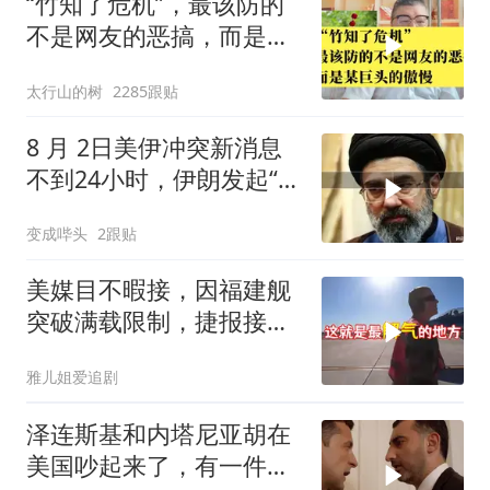
“竹知了危机”，最该防的
不是网友的恶搞，而是某
巨头的傲慢
太行山的树
2285跟贴
8 月 2日美伊冲突新消息
不到24小时，伊朗发起“斩
首行动
变成哔头
2跟贴
美媒目不暇接，因福建舰
突破满载限制，捷报接连
而来
雅儿姐爱追剧
泽连斯基和内塔尼亚胡在
美国吵起来了，有一件事