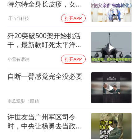
特尔特全身长皮疹，女儿
悲痛做最坏打算2
叮当当科技
打开APP
歼20突破500架开始挑活
干，最新款盯死太平洋，
旧批次西压印度足矣
小雪有话说
打开APP
自断一臂感觉完全没必要
南瓜观影
1跟贴
许世友当广州军区司令
时，中央让杨勇去当政
委，杨勇说：我不想去