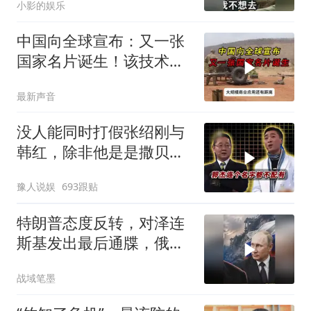
小影的娱乐
中国向全球宣布：又一张
国家名片诞生！该技术全
世界只有中国拥有
最新声音
没人能同时打假张绍刚与
韩红，除非他是是撒贝
宁！
豫人说娱
693跟贴
特朗普态度反转，对泽连
斯基发出最后通牒，俄乌
终于走向尾声？
战域笔墨