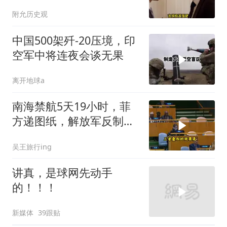
让他俩都很愤怒
附允历史观
中国500架歼-20压境，印
空军中将连夜会谈无果
离开地球a
南海禁航5天19小时，菲
方递图纸，解放军反制组
合拳已到位
吴王旅行ing
讲真，是球网先动手
的！！！
新媒体
39跟贴