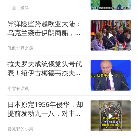
处军事基地
一曲一场談
导弹险些跨越欧亚大陆：
乌克兰袭击伊朗商船，差
点引爆两场战争的“连环
侃侃世界之最
雷”
拉夫罗夫成统俄党头号代
表！绍伊古梅德韦杰夫双
双出局，普京这步棋你看
小雪有话说
懂了吗
日本原定1956年侵华，却
提前发动九一八，对中国
是福是祸？
爱竞彩的小周