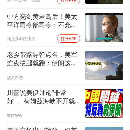
莹小八影视
1跟贴
打开APP
中方亮剑黄岩岛后！美太
平洋司令部司令：不允许
任何国家主宰印太
我是孤独的小船
打开APP
老乡带路导弹点名，美军
连夜拔腿就跑：伊朗这波
操作把霸权底裤撕了个精
战武科普
光
川普说美伊讨论“非常
好”， 荷姆茲海峽不开就
出重拳｜帅化民.孙大千.
蛙哇WW
谢寒冰｜辣晚报20260805