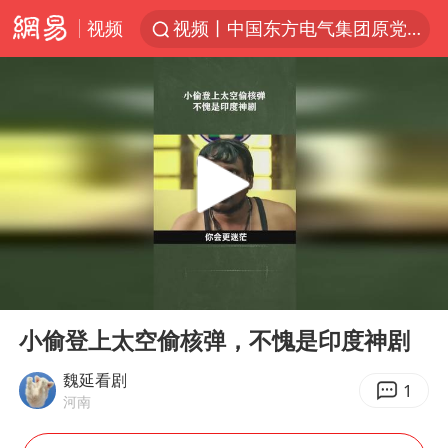
视频
视频丨中国东方电气集团原党组副书记、董事宋致远被查
台风白海豚闭眼浙江上海处于危险半圆
香港宏福苑火灾或由烟头引起
网约车司机充电时猝死保险拒赔
中国父女泰国骑摩托车坠崖1死1伤
白海豚将正面袭击贯穿浙江
周末打虎 宋致远被查
00:00
04:26
温州发布告全体市民书：非必要不外出
Play
Ent
full
刘浩存百花奖开幕式红裙起舞
小偷登上太空偷核弹，不愧是印度神剧
郑丽文：台湾从来没有“独立”过
魏延看剧
1
河南
万岁山接盘烂尾恒大文旅城