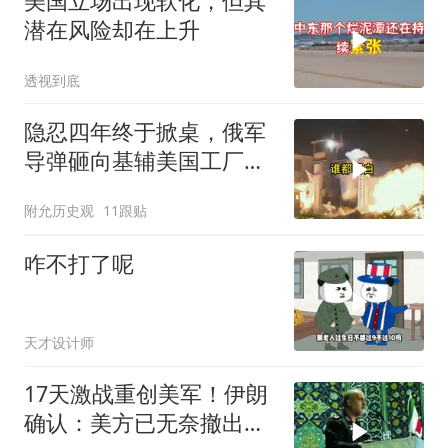
美国立场出现软化，但其
潜在风险却在上升
透视到底
隐忍四年终于掀桌，俄军
导弹砸向基辅美国工厂，
背后这步棋太狠了
附允历史观
11跟贴
咋不打了呢
天才设计师
17天激战重创美军！伊朗
确认：美方已无奈撤出两