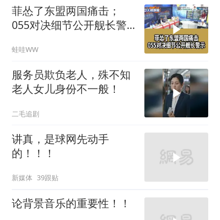
菲怂了东盟两国痛击；
055对决细节公开舰长警
示｜帅化民.孙大千.谢寒
蛙哇WW
冰｜辣晚报20260805
服务员欺负老人，殊不知
老人女儿身份不一般！
二毛追剧
讲真，是球网先动手
的！！！
新媒体
39跟贴
论背景音乐的重要性！！