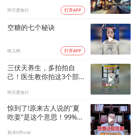
事上
阿天爱旅行
打开APP
空糖的七个秘诀
晴儿哟
打开APP
三伏天养生，多拍拍自
己！医生教你拍这3个部
位，帮助疏肝理气、通经
阿天爱旅行
络
惊到了!原来古人说的“夏
吃姜”是这个意思！99%的
人都吃错了！
莉泽Official