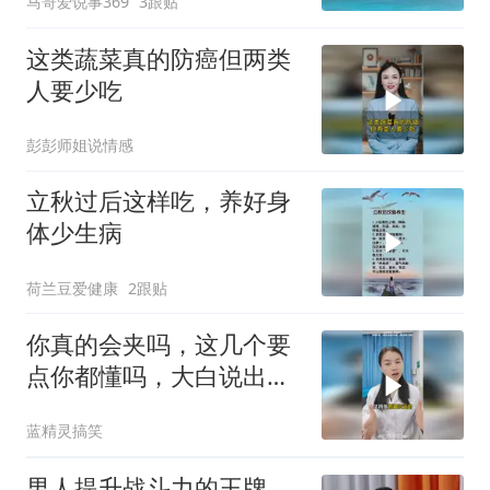
马哥爱说事369
3跟贴
这类蔬菜真的防癌但两类
人要少吃
彭彭师姐说情感
立秋过后这样吃，养好身
体少生病
荷兰豆爱健康
2跟贴
你真的会夹吗，这几个要
点你都懂吗，大白说出标
准
蓝精灵搞笑
男人提升战斗力的王牌，