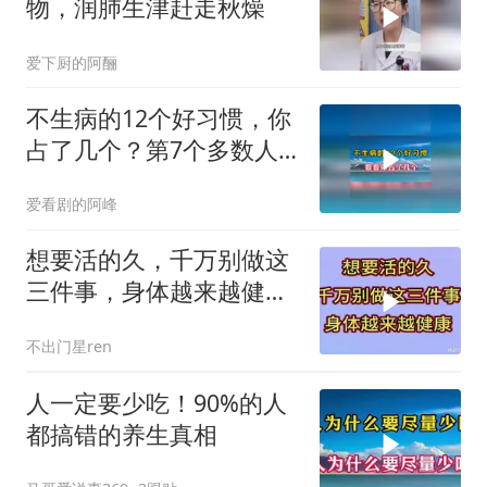
物，润肺生津赶走秋燥
爱下厨的阿酾
不生病的12个好习惯，你
占了几个？第7个多数人
忽略了
爱看剧的阿峰
想要活的久，千万别做这
三件事，身体越来越健康
快来看看是什么
不出门星ren
人一定要少吃！90%的人
都搞错的养生真相