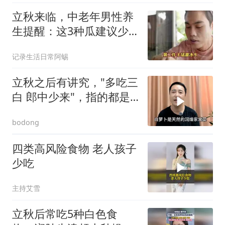
立秋来临，中老年男性养
生提醒：这3种瓜建议少
吃，4件日常事别忽视
记录生活日常阿蜴
立秋之后有讲究，"多吃三
白 郎中少来"，指的都是
什么
bodong
四类高风险食物 老人孩子
少吃
主持艾雪
立秋后常吃5种白色食