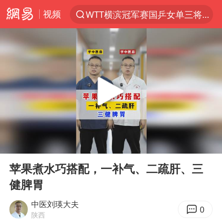
视频
WTT横滨冠军赛国乒女单三将晋级四强
光影经济撬动暑期消费新蓝海
陈思诚零点晒照为佟丽娅庆生
马克·艾伦退出斯诺克中国公开赛
郑丽文：台湾从来没有“独立”过
新疆优化调整景区内自驾服务费
情侣在平潭拍日出时坠崖致一死一伤
00:00
00:55
茅台部分直营店飞天茅台提价
Play
Ent
full
白海豚将正面袭击贯穿浙江
苹果煮水巧搭配，一补气、二疏肝、三
健脾胃
酒店回应车内过夜被收150元
黄金牛市回来了吗
中医刘瑛大夫
0
陕西