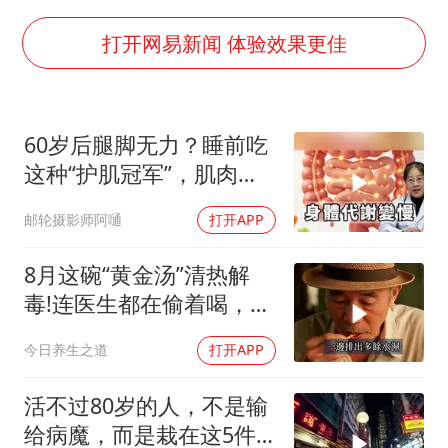
酒店花洒现排泄物住客索赔遭拒
杭州全市有序停课
打开网易新闻 体验效果更佳
上四休三，但降薪1000元，你接受吗？
泰国初中生饮弹自尽前开了26枪
60岁后腿脚无力？睡前吃
36岁男演员成景区NPC后人气爆棚
这种“护肌冠军”，肌肉合
梁家辉：到内地拍戏不是北上是回归
成会加快
邮轮摄影师阿嗵
打开APP
全民健身事业高质量发展
乐享全民健身 共筑健康中国
8月这碗“黄金汤”清热解
毒!连医生都在偷着喝，错
过就亏大了
今日养生之道
打开APP
活不过80岁的人，不是输
给病魔，而是栽在这5件