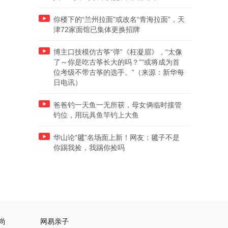
你楼下的“兰州拉面”或改名“青海拉面”，天
津72家面馆已集体更换招牌
博主口技模仿古筝“弹”《枉凝眉》，“太像
了～你是吃古筝长大的吗？”“或将成为首
位考级不带古筝的选手。”（来源：新华每
日电讯）
爸爸钓一天鱼一无所获，母女俩临时接管
钓位，用玩具鱼竿钓上大鱼
华山论“毽”名场面上新！网友：毽子不是
你踢我捡，我踢你捡吗
尚
网易亲子