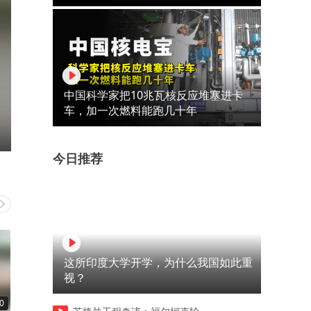
中国科学家把10兆瓦核反应堆塞进卡
车，加一次燃料能跑几十年
今日推荐
这所印度大学开学，为什么我国如此重
视？
0
00:11
00:10