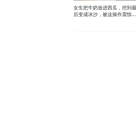
女生把牛奶放进西瓜，挖到
后变成冰沙，被这操作震惊
到！