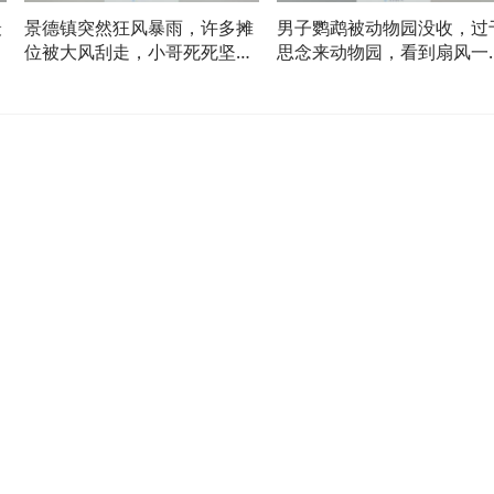
最
景德镇突然狂风暴雨，许多摊
男子鹦鹉被动物园没收，过
位被大风刮走，小哥死死坚守
思念来动物园，看到扇风一
在岗位！
惊呆了！