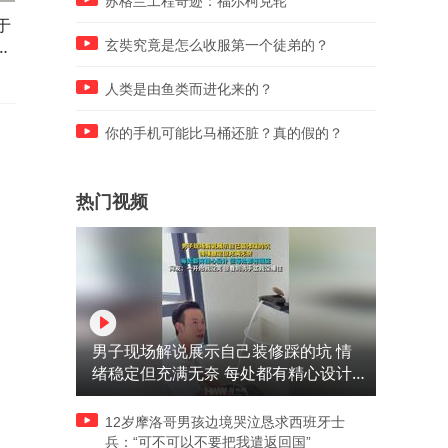
苏格兰工程奇迹：福尔柯克轮
于
ktv的妹妹各怀绝技，弯腰下
“猴哥”邀请大爷拍照，拍完
刻
来的一瞬间，差点让人想多
称要收费，大爷也是丝毫不
玄奘究竟是怎么收服第一个徒弟的？
了！
着！
人类是由鱼类而进化来的？
你的手机可能比马桶还脏？真的假的？
热门视频
男子现场解说展示自己装修踩的坑 情
绪稳定但充满无奈 每处都有精心设计
但每处都有瑕疵 网友：一开始我没笑
但看到洗手盆我没绷住
12岁摩洛哥男孩边境哭泣恳求西班牙士
兵：“可不可以不要把我遣返回国”