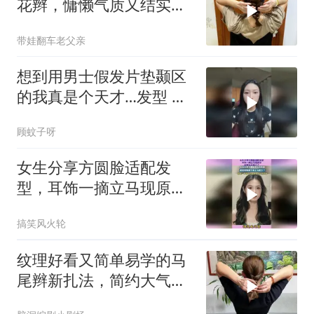
花辫，慵懒气质又结实，
搭衣服绝美
带娃翻车老父亲
想到用男士假发片垫颞区
的我真是个天才…发型 头
包脸 高颅顶
顾蚊子呀
女生分享方圆脸适配发
型，耳饰一摘立马现原
形，这变化太惊人了
搞笑风火轮
纹理好看又简单易学的马
尾辫新扎法，简约大气又
减龄，一看就会