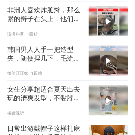
非洲人喜欢炸脏辫，那么
紧的辫子在头上，他们是
如何清洗的？
澎湃科普
1跟贴
韩国男人人手一把造型
夹，随便捏几下，毛流感
就出来了！
搞笑汪汪妹
1跟贴
女生分享超适合夏天出去
玩的清爽发型，不黏脖
子，不闷人！
棱镜视听
日常出游戴帽子这样扎麻