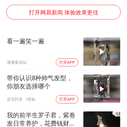
公司“上四休三”但要降薪1000元
47岁妈妈突然产女 26岁女儿：很震惊
打开网易新闻 体验效果更佳
97岁英国奶奶飞上天再破吉尼斯纪录
OpenAI为免费用户升级GPT-5.6 Luna
看一遍笑一遍
男子杀人后逃进深山21年活得像野人
“中国蔬菜之乡”最高温达41.8℃
潘潘要成仙
打开APP
如何把百年大党建设得更加坚强有力？
带你认识8种帅气发型，
你朋友选择哪个
诺克科普
1跟贴
打开APP
我的前半生罗子君，紫卷
发日常养护，花费钱财数