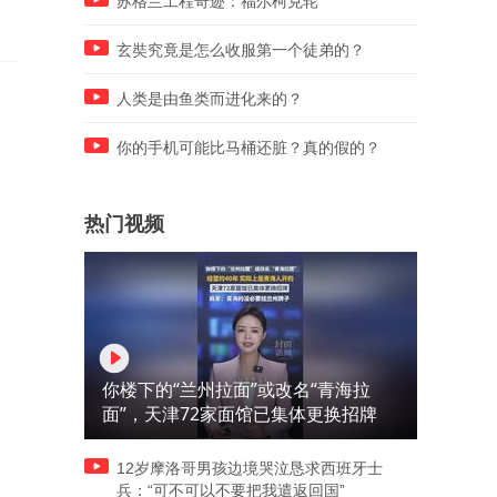
苏格兰工程奇迹：福尔柯克轮
玄奘究竟是怎么收服第一个徒弟的？
人类是由鱼类而进化来的？
你的手机可能比马桶还脏？真的假的？
热门视频
你楼下的“兰州拉面”或改名“青海拉
面”，天津72家面馆已集体更换招牌
12岁摩洛哥男孩边境哭泣恳求西班牙士
兵：“可不可以不要把我遣返回国”