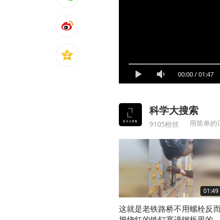
00:00
/
01:47
科学大搜索
用简单的
9105粉丝
01:49
这就是老铁路桥不用螺栓反
把烧红的铁钉塞进钢板里的