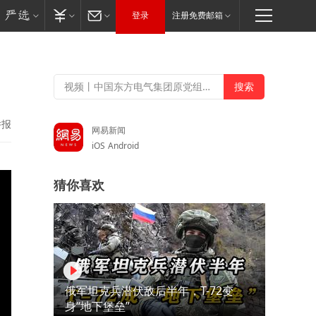
登录
注册免费邮箱
举报
网易新闻
iOS
Android
猜你喜欢
俄军坦克兵潜伏敌后半年，T-72变
身“地下堡垒”