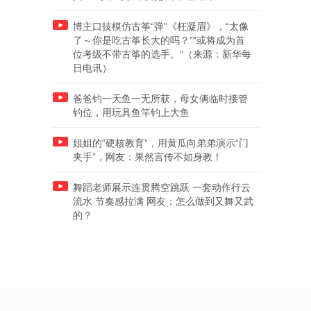
博主口技模仿古筝“弹”《枉凝眉》，“太像
了～你是吃古筝长大的吗？”“或将成为首
位考级不带古筝的选手。”（来源：新华每
日电讯）
爸爸钓一天鱼一无所获，母女俩临时接管
钓位，用玩具鱼竿钓上大鱼
姐姐的“硬核教育”，用黄瓜向弟弟演示“门
夹手”，网友：果然言传不如身教！
舞蹈老师展示连贯腾空跳跃 一套动作行云
流水 节奏感拉满 网友：怎么做到又舞又武
的？