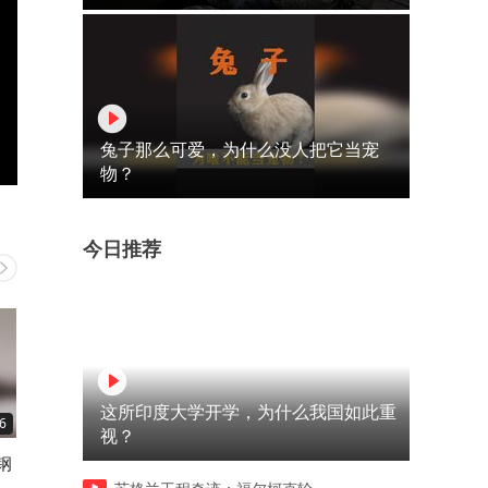
兔子那么可爱，为什么没人把它当宠
物？
今日推荐
这所印度大学开学，为什么我国如此重
6
01:19
01:22
视？
钢
这就是吊车已经把混凝土柱送
这就是修铁轨不用电焊机把
到位置还不敢直接放下得原因
桶两千度钢水倒进缝里的原