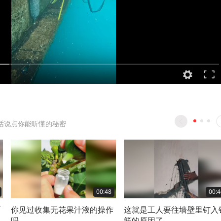
话说点你能听懂的秘密
00:48
00:4
而
你见过收集无花果汁液的操作
这就是工人要往墙壁里钉入
原
吗
筋的原因了