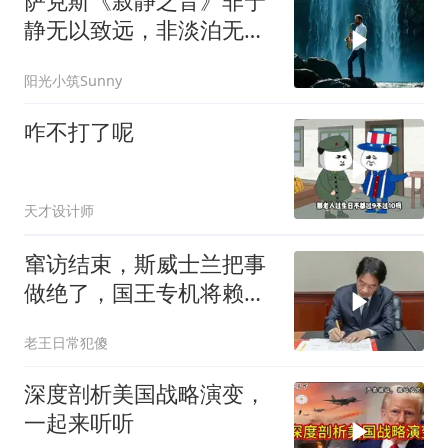
萨克斯《寂静之音》非宁
静无以致远，非淡泊无以
明志
阳光小筑Sunny
咋不打了呢
天才设计师
窜访结束，斯威士兰把事
做绝了，国王专机将赖清
德连夜送回台岛
老王日常犯傻
深度剖析美国战略演变，
一起来听听