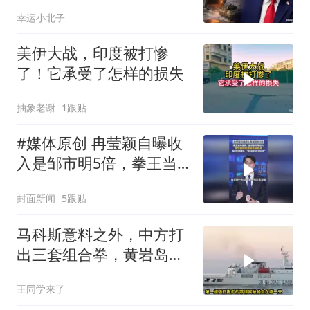
幸运小北子
美伊大战，印度被打惨
了！它承受了怎样的损失
抽象老谢
1跟贴
#媒体原创 冉莹颖自曝收
入是邹市明5倍，拳王当
场核实：连续数月零收
封面新闻
5跟贴
入，冉莹颖称希望他支棱
起来，邹市明力挺妻
马科斯意料之外，中方打
子："没有她就没有今天的
出三套组合拳，黄岩岛将
我"
迎来剧终时刻
王同学来了