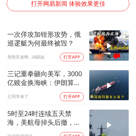
巡查组提问 工作人员偷用手机查答案
打开网易新闻 体验效果更佳
代人信访被判寻衅滋事案被告人获国赔
美股三大指数集体收跌 西数跌超13%
一次佯攻加钳形攻势，俄
现代版摸金校尉落网查获400多枚古币
巡逻艇为何最终被毁？
多地要求领导干部带头休假
局势车老鸭
28跟贴
打开APP
消费新图景｜多举措提升消费体验 释放夏日经济活力
奋进开新局 实干挑大梁
三记重拳砸向美军，3000
亿赎金换海峡：伊朗算准
了特朗普不敢还手
王同学来了
打开APP
5时至24时连续五天禁
海，美航母掉头后撤，黄
岩岛大局已定