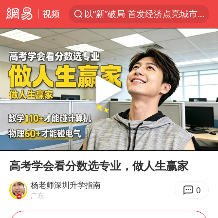
视频
以“新”破局 首发经济点亮城市消费活力
U17国足三战全胜
47岁妈妈突然产女 26岁女儿：很震惊
张帅不敌萨巴伦卡无缘多伦多站16强
男子结婚8年发现3个女儿均非亲生
OpenAI为免费用户升级GPT-5.6 Luna
申军良称梅姨的实际年龄仍是谜
00:00
02:46
我国编制完成新版全月地质图
Play
Ent
full
台风白海豚最新路径研判来了
高考学会看分数选专业，做人生赢家
对话重庆地铁吐血女孩
杨老师深圳升学指南
0
广东
毛宁转发梯田音乐会视频海外网友赞叹