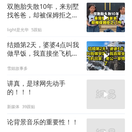
双胞胎失散10年，来别墅
找爸爸，却被保姆拒之门
外
light是光华
5跟贴
结婚第2天，婆婆4点叫我
做早饭，我直接坐飞机回
家，老公一家懵了！
雪姐故事多
讲真，是球网先动手
的！！！
新媒体
39跟贴
论背景音乐的重要性！！