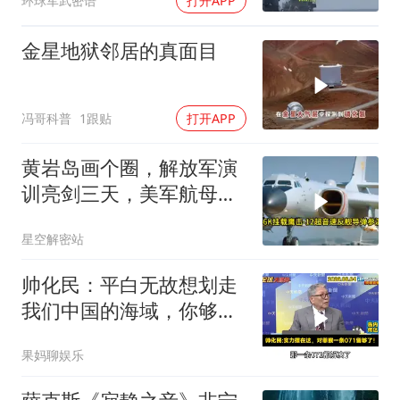
环球军武密语
打开APP
金星地狱邻居的真面目
冯哥科普
1跟贴
打开APP
黄岩岛画个圈，解放军演
训亮剑三天，美军航母从
南海跑了
星空解密站
帅化民：平白无故想划走
我们中国的海域，你够格
吗？
果妈聊娱乐