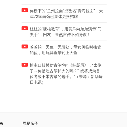
你楼下的“兰州拉面”或改名“青海拉面”，天
津72家面馆已集体更换招牌
姐姐的“硬核教育”，用黄瓜向弟弟演示“门
夹手”，网友：果然言传不如身教！
爸爸钓一天鱼一无所获，母女俩临时接管
钓位，用玩具鱼竿钓上大鱼
博主口技模仿古筝“弹”《枉凝眉》，“太像
了～你是吃古筝长大的吗？”“或将成为首
位考级不带古筝的选手。”（来源：新华每
日电讯）
尚
网易亲子