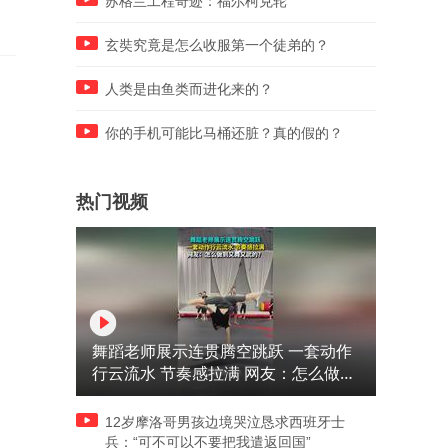
苏格兰工程奇迹：福尔柯克轮
玄奘究竟是怎么收服第一个徒弟的？
人类是由鱼类而进化来的？
你的手机可能比马桶还脏？真的假的？
热门视频
舞蹈老师展示连贯腾空跳跃 一套动作
行云流水 节奏感拉满 网友：怎么做到
又舞又武的？
12岁摩洛哥男孩边境哭泣恳求西班牙士
兵：“可不可以不要把我遣返回国”