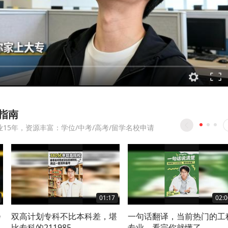
指南
15年，资源丰富：学位/中考/高考/留学名校申请
01:17
02:0
会
双高计划专科不比本科差，堪
一句话翻译，当前热门的工
比专科的211985
专业，看完你就懂了