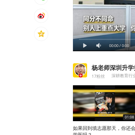
00:00
/
0:00
杨老师深圳升学
深耕教育行业
17粉丝
01:08
如果回到填志愿那天，你还
学医吗？