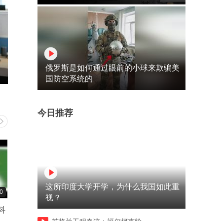
俄罗斯是如何通过眼前的小球来欺骗美
国防空系统的
今日推荐
这所印度大学开学，为什么我国如此重
0
01:37
01:28
视？
科
北航硕士的自动驾驶offer，
材料毕业30万年薪，还叫天
最高61万
专业吗？