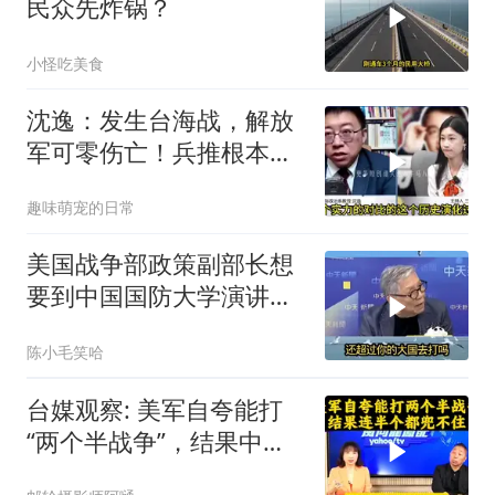
民众先炸锅？
小怪吃美食
沈逸：发生台海战，解放
军可零伤亡！兵推根本没
意义，就是作死
趣味萌宠的日常
美国战争部政策副部长想
要到中国国防大学演讲？
中国已读不回？
陈小毛笑哈
台媒观察: 美军自夸能打
“两个半战争”，结果中东
这一仗，连半个都兜不住