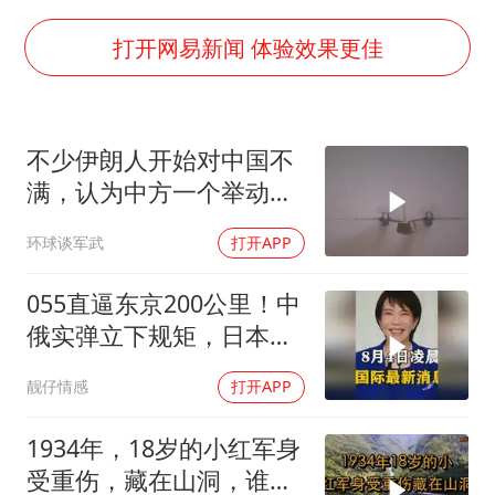
车企回归实体按键
台当局重金为“台独”织“皇帝新衣”
打开网易新闻 体验效果更佳
商场现钱学森巨幅海报 负责人回应
上半年国内手机销量TOP30出炉
不少伊朗人开始对中国不
购飞机票7分钟后退票被扣2022元
满，认为中方一个举动，
杭州全市有序停课
毁了德黑兰的大计
环球谈军武
打开APP
陈思诚零点晒照为佟丽娅庆生
乐享全民健身 共筑健康中国
055直逼东京200公里！中
俄实弹立下规矩，日本除
了拍照根本不敢动
靓仔情感
打开APP
1934年，18岁的小红军身
受重伤，藏在山洞，谁料