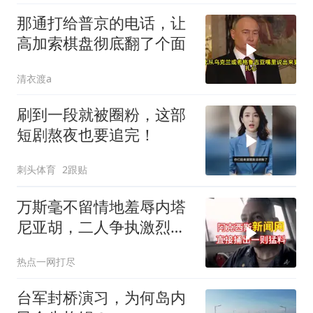
那通打给普京的电话，让
高加索棋盘彻底翻了个面
清衣渡a
刷到一段就被圈粉，这部
短剧熬夜也要追完！
刺头体育
2跟贴
万斯毫不留情地羞辱内塔
尼亚胡，二人争执激烈，
特朗普则毫无反应
热点一网打尽
台军封桥演习，为何岛内