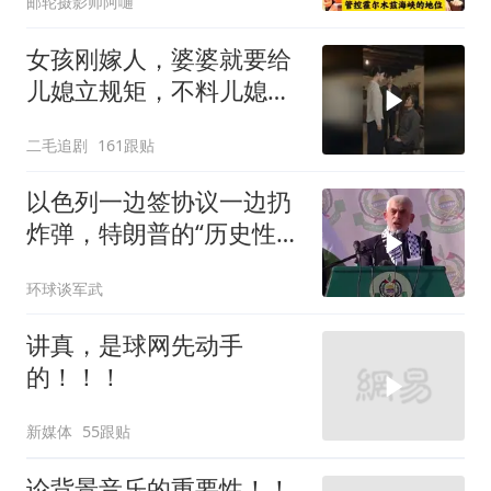
邮轮摄影师阿嗵
女孩刚嫁人，婆婆就要给
儿媳立规矩，不料儿媳不
是好惹的！
二毛追剧
161跟贴
以色列一边签协议一边扔
炸弹，特朗普的“历史性协
议”到底算不算数
环球谈军武
讲真，是球网先动手
的！！！
新媒体
55跟贴
论背景音乐的重要性！！