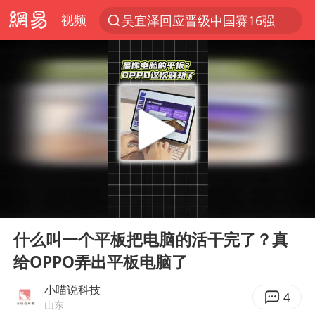
视频
吴宜泽回应晋级中国赛16强
光影经济撬动暑期消费新蓝海
WTT横滨冠军赛女单四强国乒占三席
白海豚登陆前还将加强
浙江省发出今年第2号指挥长令
拜登癌症已扩散
情侣在平潭拍日出时坠崖致一死一伤
00:00
00:54
河南刑案嫌犯被抓 逃窜时伤害多人
Play
Ent
full
央视主播迎来两个新面孔
什么叫一个平板把电脑的活干完了？真
给OPPO弄出平板电脑了
选专业别因“热门”窄化“热爱”
三警齐发！多地10级以上雷暴大风
小喵说科技
4
山东