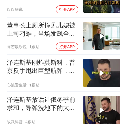
被民团头目发现
仅仅解说
打开APP
董事长上厕所撞见儿媳被
上司刁难，当场发飙全场
傻眼
阿芒娱乐说
1跟贴
打开APP
泽连斯基刚炸莫斯科，普
京反手甩出巨型航弹，砸
碎乌军指挥部
心跳爱生活
1跟贴
泽连斯基放话让俄冬季前
求和，导弹洗地下的大饼
画给谁看
战武科普
4跟贴