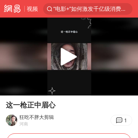
视频
“电影+”如何激发千亿级消费新活力？
泰国初中生饮弹自尽前开了26枪
河南南阳低保户为何背上40万元贷款
预计“白海豚”明晚将在浙江舟山到福建福鼎一带沿海登陆
用AI造出新病毒意味着什么
美股创4月份以来最大单周涨幅
实时追踪台风白海豚
00:00
00:18
俄黑客称掌握北约直接参与袭俄证据
Play
Ent
full
中方回应美国对多晶硅加征关税
这一枪正中眉心
女子被狗舔脚确诊三级暴露 医生回应
狂吃不胖大剪辑
1
河南
光伏八巨头签署“不低于成本价”倡议