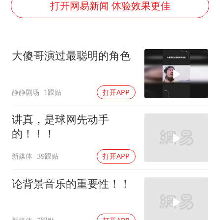
泰国校园枪击事件已致8死30余伤
打开网易新闻 体验效果更佳
浙江台州：市民非必要不外出
福建省泉州市委书记张毅恭接受纪律审查和监察调查
大傻哥演过最聪明的角色
“中国蔬菜之乡”最高温达41.8℃
2名小孩玩手机低头幅度近乎折叠
静静剧场
1跟贴
打开APP
美参院通过一项对俄能源领域制裁法案
夯实基础开新局
讲真，是球网先动手
的！！！
新媒体
39跟贴
打开APP
论背景音乐的重要性！！