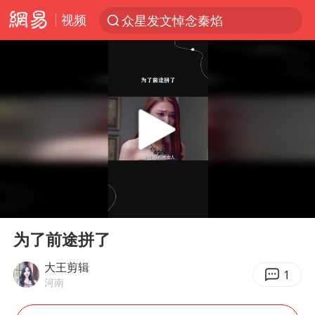
视频
众星发文悼念秦焰
新能源汽车产业链提速
SK海力士回应“或出售重庆工厂”传闻
大连一起飞航班因乘客可乐爆瓶折返
费大厨不自称“大王”了
血指纹匹配成功，20年悬案告破！凶手被执行死刑
辽宁28名务农人员中暑死亡？官方辟谣
00:00
00:42
独闯南太行失联女子遗体已找到
Play
Ent
full
“还不如不放假”
为了前途拼了
医疗垃圾做手机壳 这也是谋财害命
大王剪辑
1
河南
武契奇：欧洲已处于大战边缘