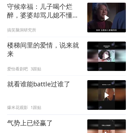
守候幸福：儿子喝个烂
醉，婆婆却骂儿媳不懂
事，下秒儿媳呛回去！
搞笑脑洞研究所
楼梯间里的爱情，说来就
来
爱怡看剧吧
3跟贴
就看谁能battle过谁了
爆米花观影
1跟贴
气势上已经赢了