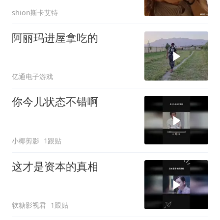
应亮了
shion斯卡艾特
阿丽玛进屋拿吃的
亿通电子游戏
你今儿状态不错啊
小椰剪影
1跟贴
这才是资本的真相
软糖影视君
1跟贴