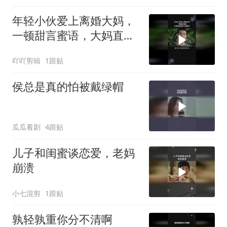
年轻小伙爱上离婚大妈，
一顿甜言蜜语，大妈直接
妥协不再挣扎
吖吖剪辑
1跟贴
侯总是真的怕被戴绿帽
瓜瓜看剧
4跟贴
儿子和闺蜜谈恋爱，老妈
崩溃
小七混剪
1跟贴
孰轻孰重你分不清啊