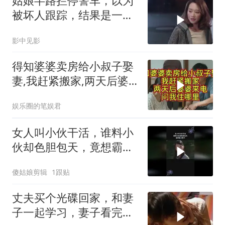
姑娘半路拦停警车，以为
被坏人跟踪，结果是一场
误会
影中见影
得知婆婆卖房给小叔子娶
妻,我赶紧搬家,两天后婆
婆来电问我住哪里
娱乐圈的笔娱君
女人叫小伙干活，谁料小
伙却色胆包天，竟想霸占
嫂子
傻姑娘剪辑
1跟贴
丈夫买个光碟回家，和妻
子一起学习，妻子看完反