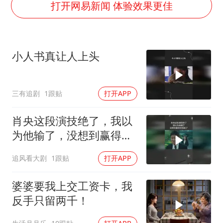
7月CPI同比上涨0.5% 经济内生增长动力持续增强
打开网易新闻 体验效果更佳
部分银行上调存款利率
货车高速制动失灵 交警护航化险为夷
小人书真让人上头
白海豚突然大拐弯 走出罕见路线
朱一龙的鼻子怎么了
三有追剧
1跟贴
打开APP
成都多趟列车临时停运
路虎卫士限时降17万 BBA已集体降价
肖央这段演技绝了，我以
下党之路
为他输了，没想到赢得太
彻底了
追风看大剧
1跟贴
打开APP
婆婆要我上交工资卡，我
反手只留两千！