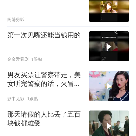
闯荡剪影
第一次见嘴还能当钱用的
金金爱看剧
1跟贴
男友买票让警察带走，美
女听完警察的话，火冒三
丈
影中见影
1跟贴
那天请假的人比丢了五百
块钱都难受