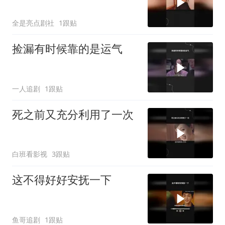
全是亮点剧社
1跟贴
捡漏有时候靠的是运气
一人追剧
1跟贴
死之前又充分利用了一次
白班看影视
3跟贴
这不得好好安抚一下
鱼哥追剧
1跟贴