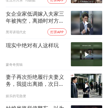
生活月月乐
10跟贴
打开APP
女企业家低调嫁入夫家三
年被掏空，离婚时对方才
知她真实身价
黑哥讲现代史
打开APP
现实中绝对有人这样玩
蒙奇奇剪辑
妻子再次拒绝履行夫妻义
务，我提出离婚，次日前
往民政局的途中，
娱乐的宅急便