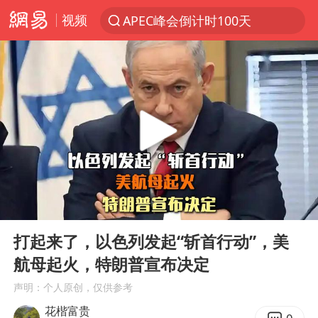
视频
APEC峰会倒计时100天
新能源汽车产业链提速
众星发文悼念秦焰
“还不如不放假”
大连一起飞航班因乘客可乐爆瓶折返
SK海力士回应“或出售重庆工厂”传闻
独闯南太行失联女子遗体已找到
00:00
05:45
白海豚突然大拐弯 走出罕见路线
Play
Ent
full
辽宁28名务农人员中暑死亡？官方辟谣
打起来了，以色列发起“斩首行动”，美
航母起火，特朗普宣布决定
四川发布高温蓝色预警
声明：个人原创，仅供参考
钟睒睒：必须限制电商平台权力
花楷富贵