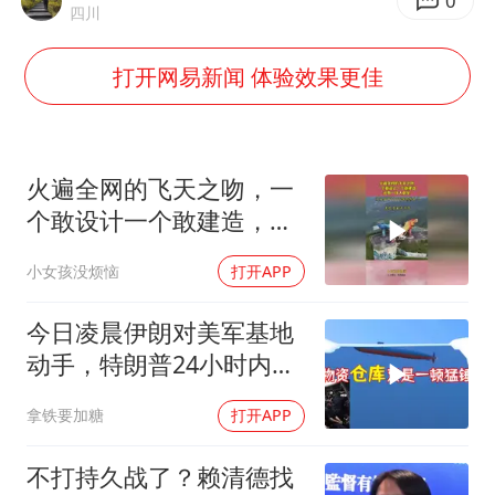
血指纹匹配成功，20年悬案告破！凶手被执行死刑
0
四川
医疗垃圾做手机壳 这也是谋财害命
打开网易新闻 体验效果更佳
武契奇：欧洲已处于大战边缘
7月CPI同比上涨0.5% 经济内生增长动力持续增强
成都多趟列车临时停运
火遍全网的飞天之吻，一
部分银行上调存款利率
个敢设计一个敢建造，还
有一伙人敢坐！
货车高速制动失灵 交警护航化险为夷
小女孩没烦恼
打开APP
下党之路
今日凌晨伊朗对美军基地
动手，特朗普24小时内服
软
拿铁要加糖
打开APP
不打持久战了？赖清德找