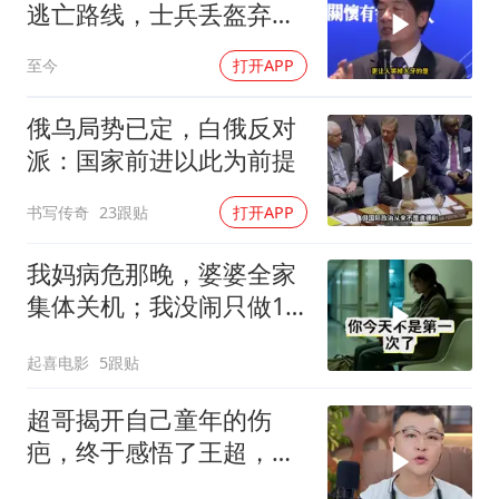
逃亡路线，士兵丢盔弃
甲，解放军对其更名
至今
打开APP
俄乌局势已定，白俄反对
派：国家前进以此为前提
书写传奇
23跟贴
打开APP
我妈病危那晚，婆婆全家
集体关机；我没闹只做1
事，6天后她打来电话：
起喜电影
5跟贴
你是不是疯了？
超哥揭开自己童年的伤
疤，终于感悟了王超，他
决定接妈妈回来养老