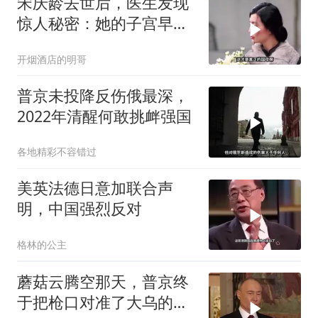
宋庆龄去世后，医生发现
惊人秘密：她的子宫早就
没了
开烟酒店的明哥
普京未投降反伤俄最深，
2022年清醒何敢挑衅强国
各地精彩不容错过
美英法德日意加联合声
明，中国强烈反对
格林的公主
蘑菇云腾空那天，普京终
于把枪口对准了大乌的军