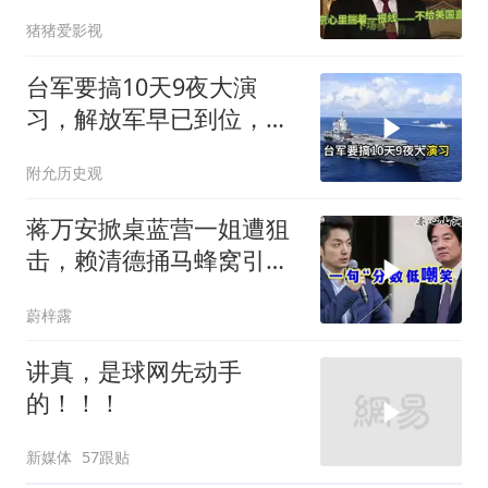
火库
猪猪爱影视
台军要搞10天9夜大演
习，解放军早已到位，美
国那套“保台”承诺早就变
附允历史观
味了
蒋万安掀桌蓝营一姐遭狙
击，赖清德捅马蜂窝引风
波！
蔚梓露
讲真，是球网先动手
的！！！
新媒体
57跟贴