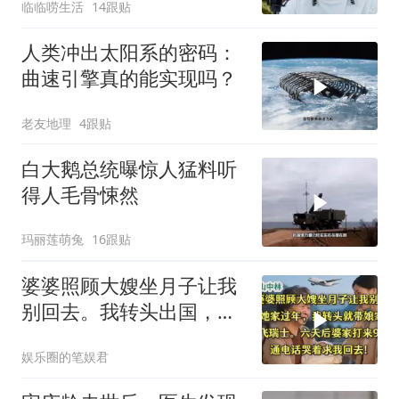
临临唠生活
14跟贴
人类冲出太阳系的密码：
曲速引擎真的能实现吗？
老友地理
4跟贴
白大鹅总统曝惊人猛料听
得人毛骨悚然
玛丽莲萌兔
16跟贴
婆婆照顾大嫂坐月子让我
别回去。我转头出国，婆
婆哭着求我回去
娱乐圈的笔娱君