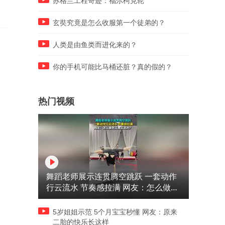
苏格兰工程奇迹：福尔柯克轮
玄奘究竟是怎么收服第一个徒弟的？
人类是由鱼类而进化来的？
你的手机可能比马桶还脏？真的假的？
热门视频
舞蹈老师展示连贯腾空跳跃 一套动作
行云流水 节奏感拉满 网友：怎么做到
又舞又武的？
5岁姐姐示范 5个月宝宝秒懂 网友：原来
二胎的快乐长这样