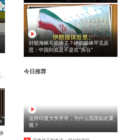
封锁海峡不管用了？伊朗媒体罕见反
思：中国到底是不是在"拆台"
今日推荐
这所印度大学开学，为什么我国如此重
9
01:29
00:56
视？
胁
如何区分龙哥和脚盆鸡？是龙
如意算盘落空，鹰酱哭兮兮
是鸡，一看便知！