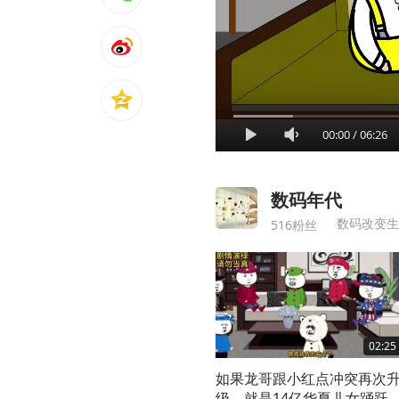
00:00
/
06:26
数码年代
数码改变生
516粉丝
02:25
如果龙哥跟小红点冲突再次
级，就是14亿华夏儿女踊跃