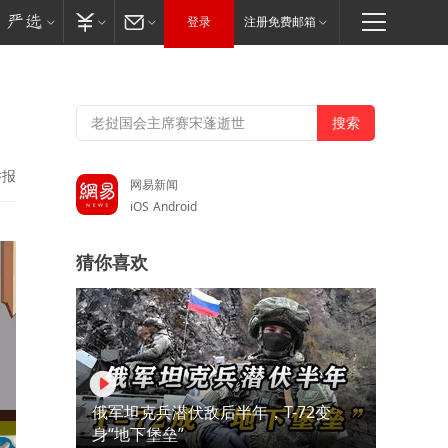
登录
注册免费邮箱
举报
网易新闻
iOS
Android
猜你喜欢
俄军坦克兵潜伏敌后半年，T-72变
身“地下堡垒”