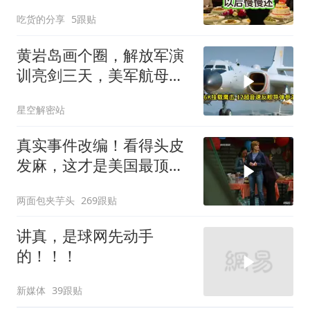
我：天没黑你做梦呢？
吃货的分享
5跟贴
黄岩岛画个圈，解放军演
训亮剑三天，美军航母从
南海跑了
星空解密站
真实事件改编！看得头皮
发麻，这才是美国最顶级
刑侦片，全程高能
两面包夹芋头
269跟贴
讲真，是球网先动手
的！！！
新媒体
39跟贴