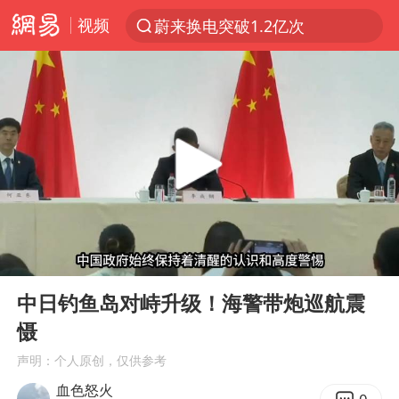
蔚来换电突破1.2亿次
视频
夜幕落下 运动上场
台风白海豚体型变大近似13个浙江面积
泸溪河：桃酥吃出金属牙冠视频不实
美国将对多晶硅衍生品加征15%关税
泰交通部副部长回应中国人遭歧视手势
泰国校园枪击案死亡人数升至7人
00:00
08:27
俄称欧洲若想和平解决冲突应停止援乌
Play
Ent
full
改名后的“青海拉面”店
中日钓鱼岛对峙升级！海警带炮巡航震
慑
段绚竞因公牺牲 年仅44岁
声明：个人原创，仅供参考
1岁宝宝碰坏纸巾盒 宝妈被索赔924元
血色怒火
女子开一天一夜空调后二氧化碳中毒