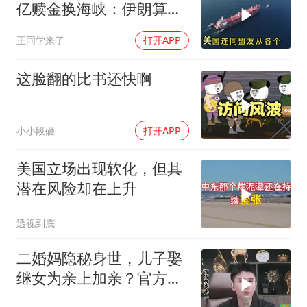
亿赎金换海峡：伊朗算准
了特朗普不敢还手
王同学来了
打开APP
这脸翻的比书还快啊
小小段砸
打开APP
美国立场出现软化，但其
潜在风险却在上升
透视到底
二婚妈隐秘身世，儿子娶
继女为亲上加亲？官方怒
批！