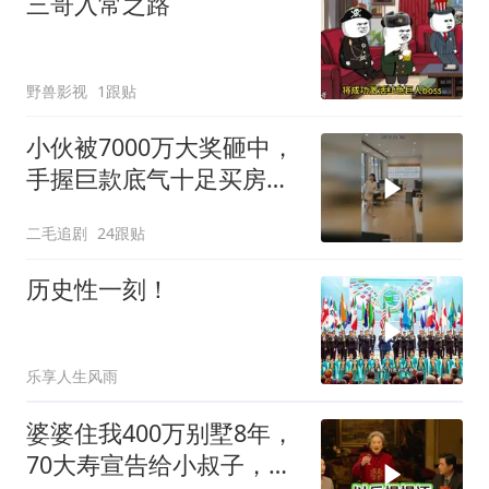
三哥入常之路
野兽影视
1跟贴
小伙被7000万大奖砸中，
手握巨款底气十足买房不
问价！
二毛追剧
24跟贴
历史性一刻！
乐享人生风雨
婆婆住我400万别墅8年，
70大寿宣告给小叔子，