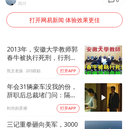
0
四川
97岁英国奶奶飞上天再破吉尼斯纪录
打开网易新闻 体验效果更佳
70多岁父亲独自坐车到上海看望女儿
“空调24小时开着更省电”不实
“不建议大家买深色蛋糕”
2013年，安徽大学教师郭
985博士后被曝在妻子孕期出轨后续
春牛被执行死刑，行刑前
痛哭与母亲告
公司“上四休三”但要降薪1000元
凯文老族
203跟贴
打开APP
如何把百年大党建设得更加坚强有力？
年会31辆豪车没我的份，
辞职后总裁堵门问：隔壁
楼你买的？
时尚的弄潮
打开APP
三记重拳砸向美军，3000