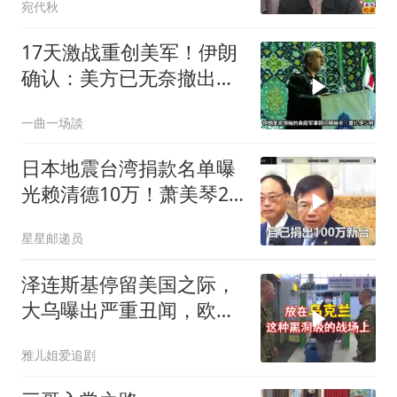
宛代秋
17天激战重创美军！伊朗
确认：美方已无奈撤出两
处军事基地
一曲一场談
日本地震台湾捐款名单曝
光赖清德10万！萧美琴20
万，郑丽文100万
星星邮递员
泽连斯基停留美国之际，
大乌曝出严重丑闻，欧洲
或彻夜难眠
雅儿姐爱追剧