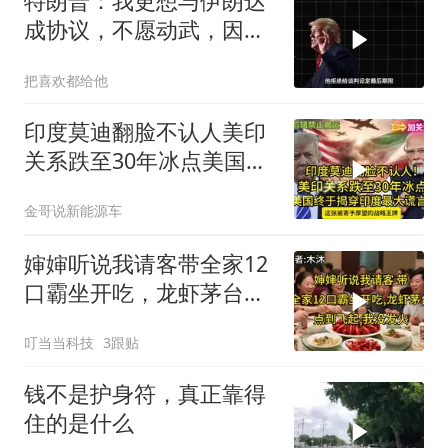
特朗普：我更想与伊朗达
成协议，不愿动武，因为
那会有人丧生
把喜欢都给他
印度莫迪翻脸不认人美印
关系跌至30年冰点美国终
于揭穿印度zdsr
金哥说新能源车
婶婶听说我请客带全家12
口霸坐开吃，龙虾茅台点
到飞起，我没发
叮当当科技
3跟贴
钱不是护身符，真正靠得
住的是什么