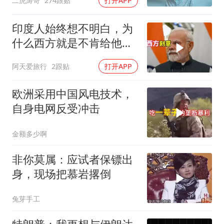
二虎涛哥
274跟贴
打开APP
印度人始终想不明白，为
什么西方就是不肯给他们
一个大国的体面
阿天爱旅行
2跟贴
打开APP
欧洲采用中国风电技术，
自身电网反受冲击
金额多少啊
非你莫属：应试者保镖出
身，现场把慕岩撂倒
兔芽手工