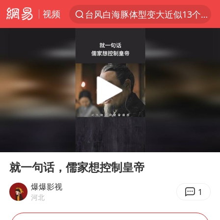
视频
台风白海豚体型变大近似13个浙江面积
夜幕落下 运动上场
泰交通部副部长回应中国游客遭歧视
美国将对多晶硅衍生品加征15%关税
改名后的“青海拉面”店
台军“汉光秀”开场闹剧多
段绚竞因公牺牲 年仅44岁
00:00
02:50
泰国突发校园枪击案已致2死多伤
Play
Ent
full
1岁宝宝碰坏纸巾盒 宝妈被索赔924元
就一句话，儒家想控制皇帝
女子开一天一夜空调后二氧化碳中毒
爆爆影视
1
河北
97岁英国奶奶飞上天再破吉尼斯纪录