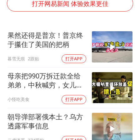
谁是宇树科技背后大赢家
打开网易新闻 体验效果更佳
“空调24小时开着更省电”不实
男子杀人后逃进深山21年活得像野人
果然还得是普京！普京终
“不建议大家买深色蛋糕”
于攥住了美国的把柄
公司“上四休三”但要降薪1000元
暮雪无痕
2跟贴
打开APP
985博士后被曝在妻子孕期出轨后续
OpenAI为免费用户升级GPT-5.6 Luna
母亲把990万拆迁款全给
如何把百年大党建设得更加坚强有力？
弟弟，中秋喊穷，女儿笑
怼：你的钱又没给我
小怪吃美食
打开APP
朝导弹部署俄本土？乌方
透露军事信息