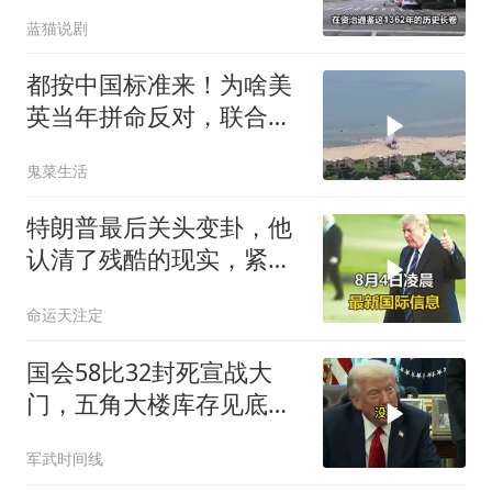
蓝猫说剧
都按中国标准来！为啥美
英当年拼命反对，联合国
反而全盘接受？
鬼菜生活
特朗普最后关头变卦，他
认清了残酷的现实，紧急
下令美军停止行动
命运天注定
国会58比32封死宣战大
门，五角大楼库存见底，
特朗普叫停打伊朗那晚发
军武时间线
生了什么