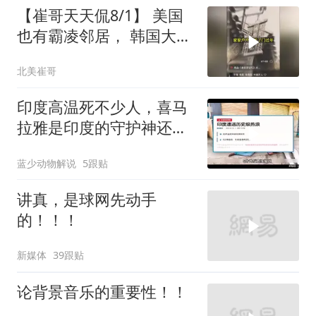
【崔哥天天侃8/1】 美国
也有霸凌邻居， 韩国大爷
忍无可忍
北美崔哥
印度高温死不少人，喜马
拉雅是印度的守护神还是
救星
蓝少动物解说
5跟贴
讲真，是球网先动手
的！！！
新媒体
39跟贴
论背景音乐的重要性！！