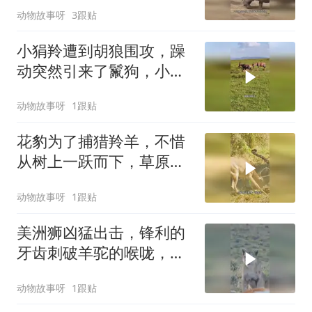
动物故事呀
3跟贴
小狷羚遭到胡狼围攻，躁
动突然引来了鬣狗，小狷
羚被鬣狗当场杀死
动物故事呀
1跟贴
花豹为了捕猎羚羊，不惜
从树上一跃而下，草原上
惊心动魄一幕上演
动物故事呀
1跟贴
美洲狮凶猛出击，锋利的
牙齿刺破羊驼的喉咙，生
死瞬间震撼上演
动物故事呀
1跟贴