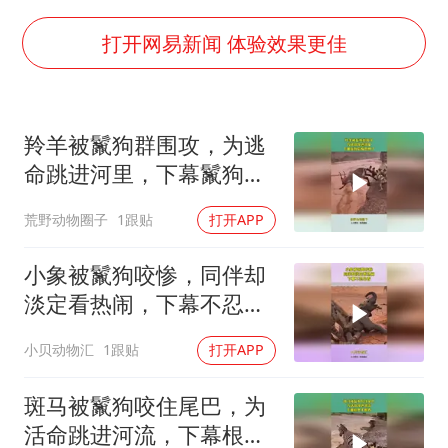
乘客脱鞋散发异味 司机提醒反被怼
日本籍女网红在韩直播时自杀身亡
打开网易新闻 体验效果更佳
多专业取消艺考 文化工作者要有文化
汕头市政府被约谈
羚羊被鬣狗群围攻，为逃
南太行山失联女孩最后信号不在山林
命跳进河里，下幕鬣狗后
总书记关心百姓身边这些民生大事
悔也晚了
荒野动物圈子
1跟贴
打开APP
小象被鬣狗咬惨，同伴却
淡定看热闹，下幕不忍心
看
小贝动物汇
1跟贴
打开APP
斑马被鬣狗咬住尾巴，为
活命跳进河流，下幕根本