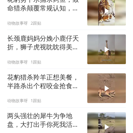
命猎杀颠覆常规认知，草
原震撼一幕上演
动物故事呀
2跟贴
长颈鹿妈妈分娩小鹿仔夭
折，狮子虎视眈眈得美
食，草原残酷一幕
动物故事呀
1跟贴
花豹猎杀羚羊正想美餐，
半路杀出个程咬金抢食，
森林中搞笑一幕
动物故事呀
1跟贴
两头强壮的犀牛为争地
盘，大打出手你死我活，
地盘之争激烈上演