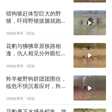
猎狗驱赶体型巨大的野
猪，吓得野猪拔腿就跑，
场面太搞笑
动物故事呀
3跟贴
花豹与狒狒草原狭路相
逢，仇人相见分外眼红，
激烈战斗一触即发
动物故事呀
1跟贴
羚羊被野狗群团团围住，
临危不惧沉着应对，羚羊
能否突围成功逃脱
动物故事呀
1跟贴
花豹勇下水捕杀鳄鱼，致