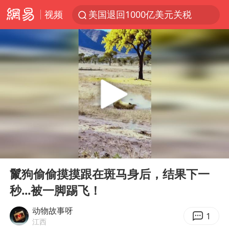
视频
美国退回1000亿美元关税
顾客结账把钱扔地上 服务员霸气扔回
38岁山东财大教授刘海明逝世
李亚鹏向地铁吐血女孩捐99999元
台风白海豚或在华东沿海登陆
香港殿堂级填词人黎彼得因病离世 终年76岁
FIFA官方支持因凡蒂诺
00:00
00:11
41岁女子为鼓励女儿考上985研究生
Play
Ent
full
弹药库存告急 美军补货难
鬣狗偷偷摸摸跟在斑马身后，结果下一
秒...被一脚踢飞！
如何把百年大党建设得更加坚强有力
沙特否认与胡塞武装举行会谈
动物故事呀
1
江西