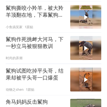
鬣狗撕咬小羚羊，被大羚
羊顶翻在地，下幕鬣狗根
本爬不起来
小鱼搞笑家
1跟贴
鬣狗作死挑衅大河马，下
一秒立马被狠狠教训
时尚的弄潮
鬣狗试图吃掉平头哥，结
果却被平头哥一口爆蛋
动物之shen
1跟贴
角马妈妈反击鬣狗