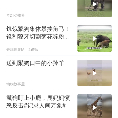
奇幻动物界
饥饿鬣狗集体暴揍角马！
锋利獠牙切割菊花嗦粉！
角马痛到龇牙咧嘴
奇观世界Mr
2跟贴
送到鬣狗口中的小羚羊
动物故事屋
鬣狗盯上小鹿，鹿妈妈愤
怒反击#记录人间万象#