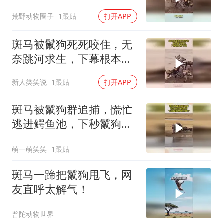
不敢看
荒野动物圈子
1跟贴
打开APP
斑马被鬣狗死死咬住，无
奈跳河求生，下幕根本想
不到
新人类笑说
1跟贴
打开APP
斑马被鬣狗群追捕，慌忙
逃进鳄鱼池，下秒鬣狗想
跑也晚了
萌一萌笑笑
1跟贴
斑马一蹄把鬣狗甩飞，网
友直呼太解气！
普陀动物世界