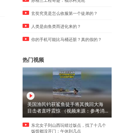
苏格兰工程奇迹：福尔柯克轮
玄奘究竟是怎么收服第一个徒弟的？
人类是由鱼类而进化来的？
你的手机可能比马桶还脏？真的假的？
热门视频
美国渔民钓获鲨鱼徒手将其拽回大海
目击者直呼震惊 （视频来源：参考消
息）
东北女子到山西玩错过饭点，找了十几个
饭馆都没开门：午休到几点