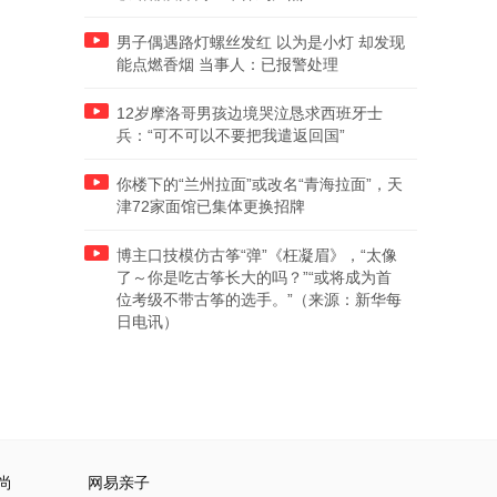
男子偶遇路灯螺丝发红 以为是小灯 却发现
能点燃香烟 当事人：已报警处理
12岁摩洛哥男孩边境哭泣恳求西班牙士
兵：“可不可以不要把我遣返回国”
你楼下的“兰州拉面”或改名“青海拉面”，天
津72家面馆已集体更换招牌
博主口技模仿古筝“弹”《枉凝眉》，“太像
了～你是吃古筝长大的吗？”“或将成为首
位考级不带古筝的选手。”（来源：新华每
日电讯）
尚
网易亲子