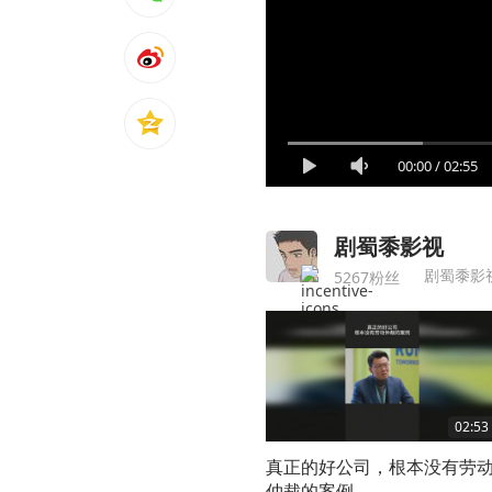
00:00
/
02:55
剧蜀黍影视
剧蜀黍影
5267粉丝
02:53
真正的好公司，根本没有劳
仲裁的案例