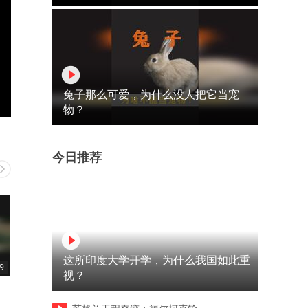
兔子那么可爱，为什么没人把它当宠
物？
今日推荐
这所印度大学开学，为什么我国如此重
9
03:43
01:03
视？
四小时拿下丹麦，战绩可查
亲的时候变异了，把舌头拔
来了