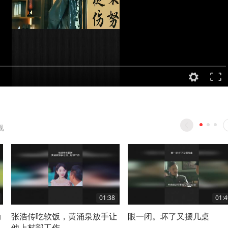
视
01:38
01:4
动
张浩传吃软饭，黄涌泉放手让
眼一闭。坏了又摆几桌
他上村部工作