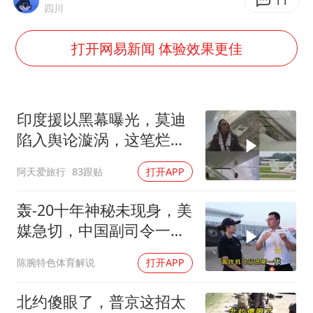
宇树科技中一签需缴款7.54万元
11
四川
国防部：中国军队坚决反制任何闹海挑衅图谋
打开网易新闻 体验效果更佳
四川宜宾市高县发生4.9级地震
台湾海峡南口北上船舶实施交通管制
“新疆阿勒泰八月能滑雪”不实
印度援以黑幕曝光，莫迪
向鹏0-3不敌张本智和
陷入舆论漩涡，这笔烂账
如何收场
江苏发布台风蓝色预警
阿天爱旅行
83跟贴
打开APP
东方之约 相约未来
轰-20十年神秘未现身，美
媒急切，中国副司令一句
话平息质疑
陈腕特色体育解说
打开APP
北约傻眼了，普京这招太