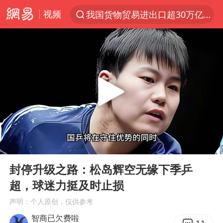
视频
我国货物贸易进出口超30万亿元
上半年我国机械工业经济运行稳中有进
佛山通报笔试前13被淘汰后5名进体检
台风白海豚加强
广东雷州通报特教老师招聘违规事件
国防部回应日本试射“战斧”导弹
“立秋的第一杯奶茶”又爆单了
00:00
08:11
A股三大股指收涨
Play
Ent
full
泰国校园枪击案死亡人数升至7人
封停升级之路：松岛辉空无缘下季乒
超，球迷力挺及时止损
泰国枪击案凶手先杀祖父母后行凶
声明：个人原创，仅供参考
多方回应侯明昊被曝违反交规
智商已欠费啦