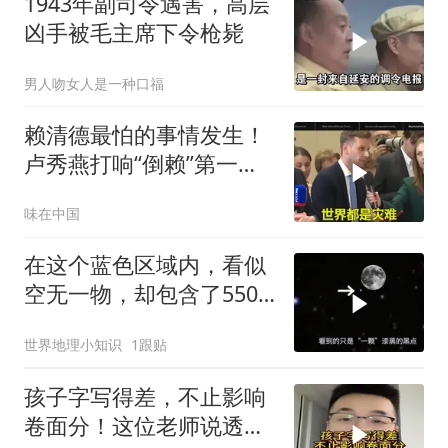
1943年副司令遇害，高层
凶手被毛主席下令枪毙
男人吻女人是一种口福
赖清德最怕的事情发生！
卢秀燕打响“倒赖”第一
枪，美国趁火打劫
味在中国
在这个蓝色区域内，看似
空无一物，却包含了5500
个星系！
世界地理小知识
1跟贴
孩子字写得差，不止影响
卷面分！这位老师说透了