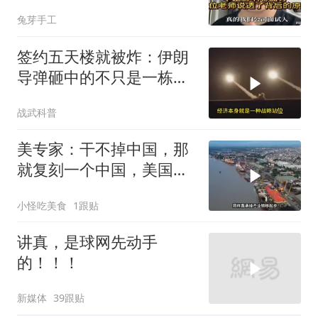
背后的原因
兔芽手工
签约五天楼就被炸：伊朗
导弹砸中的不只是一栋
楼，是中企在中东整张底
战武科普
牌
美专家：干不掉中国，那
就复刻一个中国，美国看
上了这两个国家
小怪吃美食
1跟贴
讲真，是球网先动手
的！！！
新媒体
39跟贴