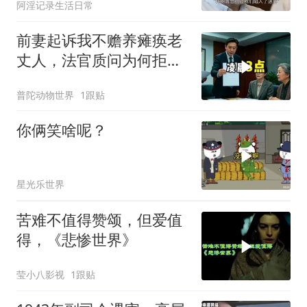
阿淫记录生活日常
前妻起诉我不赡养瘫痪老
丈人，法官质问为何拒不
履行赡养义务
普陀动物世界
1跟贴
你俩笑啥呢？
星光乐世界
苦难不值得赞颂，但爱值
得，《悲惨世界》
莹小八影视
1跟贴