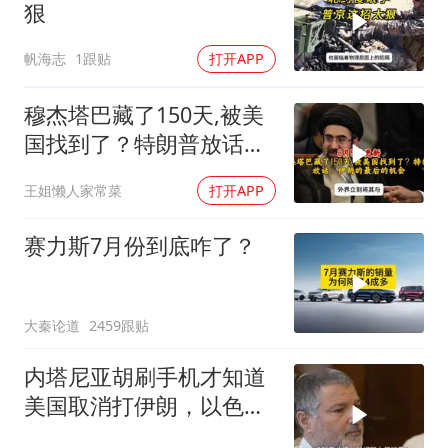
狠
帆海志
1跟贴
打开APP
穆杰塔巴藏了150天,被美
国找到了？特朗普放话：
伊朗的最后的机会
王姐懒人家常菜
打开APP
赛力斯7月份到底咋了？
大秦论道
2459跟贴
内塔尼亚胡刷手机才知道
美国取消打伊朗，以色列
这回真被特朗普坑惨了