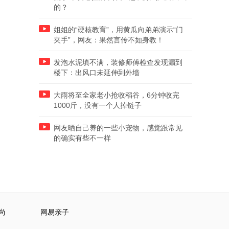
的？
姐姐的“硬核教育”，用黄瓜向弟弟演示“门
夹手”，网友：果然言传不如身教！
发泡水泥填不满，装修师傅检查发现漏到
楼下：出风口未延伸到外墙
大雨将至全家老小抢收稻谷，6分钟收完
1000斤，没有一个人掉链子
网友晒自己养的一些小宠物，感觉跟常见
的确实有些不一样
尚
网易亲子