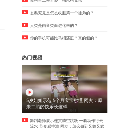
苏格兰工程奇迹：福尔柯克轮
玄奘究竟是怎么收服第一个徒弟的？
人类是由鱼类而进化来的？
你的手机可能比马桶还脏？真的假的？
热门视频
5岁姐姐示范 5个月宝宝秒懂 网友：原
来二胎的快乐长这样
舞蹈老师展示连贯腾空跳跃 一套动作行云
流水 节奏感拉满 网友：怎么做到又舞又武