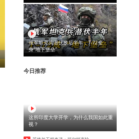
俄军坦克兵潜伏敌后半年，T-72变
身“地下堡垒”
今日推荐
这所印度大学开学，为什么我国如此重
视？