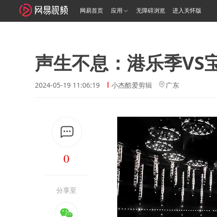
网易首页
应用
无障碍浏览
进入关怀版
声生不息：港乐季VS
2024-05-19 11:06:19
小杰酷爱剪辑
广东
0
分享至