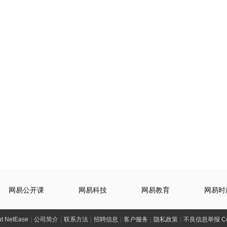
网易公开课
网易科技
网易教育
网易时
t NetEase
|
公司简介
|
联系方法
|
招聘信息
|
客户服务
|
隐私政策
|
不良信息举报 Comp