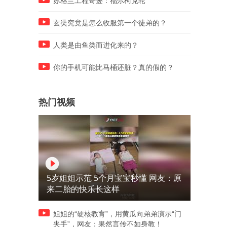
苏格兰工程奇迹：福尔柯克轮
玄奘究竟是怎么收服第一个徒弟的？
人类是由鱼类而进化来的？
你的手机可能比马桶还脏？真的假的？
热门视频
5岁姐姐示范 5个月宝宝秒懂 网友：原
来二胎的快乐长这样
姐姐的“硬核教育”，用黄瓜向弟弟演示“门
夹手”，网友：果然言传不如身教！