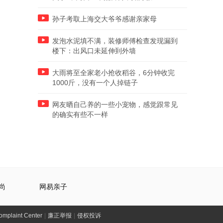
孙子考取上海交大爷爷感谢亲家母
发泡水泥填不满，装修师傅检查发现漏到
楼下：出风口未延伸到外墙
大雨将至全家老小抢收稻谷，6分钟收完
1000斤，没有一个人掉链子
网友晒自己养的一些小宠物，感觉跟常见
的确实有些不一样
尚
网易亲子
laint Center
|
廉正举报
|
侵权投诉