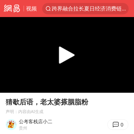
视频
跨界融合拉长夏日经济消费链条
“白海豚”逼近 上海危险区域已转移3.03万人
“伊斯兰版北约”出现
2026年7月份居民消费价格同比上涨0.5%
“白海豚”最新位置公布
上海大部迎大暴雨
渤海首个千亿方大气田Ⅰ期全面投产
00:00
00:14
以军士兵把枪口对准中国记者
Play
Ent
full
白海豚在海上打了个结
猜歇后语，老太婆搽胭脂粉
方桃子代言广告视频已下架
声明：内容由AI生成
公考客栈店小二
外国游客的“中国游三件套”火了
0
贵州