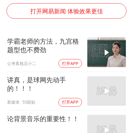
浙江海域将现5到8米巨浪到狂浪
打开网易新闻 体验效果更佳
河南警方公开征集黑恶犯罪线索
谢霆锋演唱会隔空祝王菲生日快乐
辽宁省深化扫黑除恶专项斗争
学霸老师的方法，九宫格
一周大涨超7% 金价为何突然上涨
题型也不费劲
央视新主播李秋莹孙亚鹏亮相
公考客栈店小二
打开APP
构建更高水平的全民健身公共服务体系
讲真，是球网先动手
的！！！
新媒体
55跟贴
打开APP
论背景音乐的重要性！！