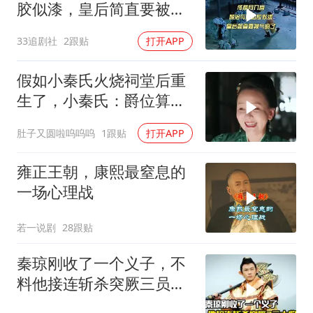
胶似漆，皇后简直要被气
疯了
33追剧社
2跟贴
打开APP
假如小秦氏火烧祠堂后重
生了，小秦氏：爵位算
啥，皇位都得我来坐
肚子又圆啦呜呜呜
1跟贴
打开APP
雍正王朝，康熙最窒息的
一场心理战
若一说剧
28跟贴
秦琼刚收了一个义子，不
料他接连斩杀突厥三员大
将，剧情片