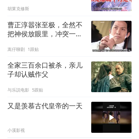
胡莱克修斯
曹正淳嚣张至极，全然不
把神侯放眼里，冲突一触
即发
嵩仔聊剧
1跟贴
全家三百余口被杀，亲儿
子却认贼作父
与乐説电影
5跟贴
又是羡慕古代皇帝的一天
小溪影视