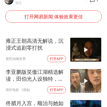
周星驰妈妈现身香港首映礼
7
湖北
湖北启动重大气象灾害三级应急响应
打开网易新闻 体验效果更佳
大疆错失宇树
56岁刘奕君跟13岁女儿合跳
“还不如不放假”
雍正王朝高清无解说，沉
从科技创新看开局起步的时与势
浸式追剧零打扰
普陀动物世界
打开APP
李亚鹏版笑傲江湖精选解
读，田伯光人设独特，让
人恨不起来
雨轩电影
1跟贴
打开APP
佟腊月入宫，顺治与她如