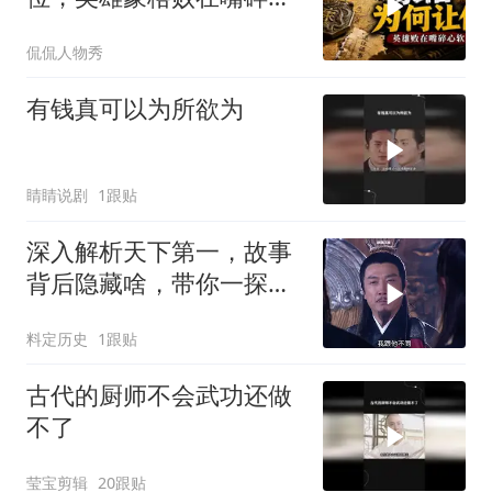
软
侃侃人物秀
有钱真可以为所欲为
睛睛说剧
1跟贴
深入解析天下第一，故事
背后隐藏啥，带你一探究
竟
料定历史
1跟贴
古代的厨师不会武功还做
不了
莹宝剪辑
20跟贴