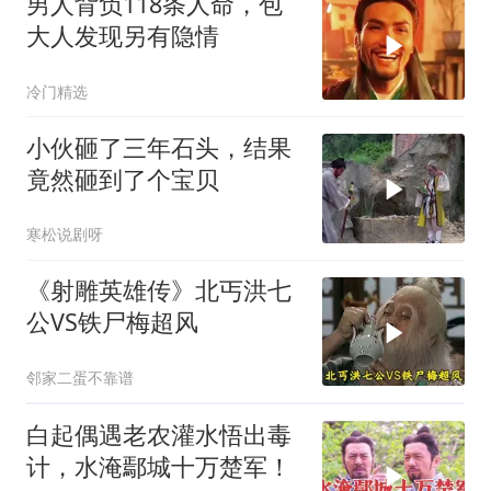
男人背负118条人命，包
大人发现另有隐情
冷门精选
小伙砸了三年石头，结果
竟然砸到了个宝贝
寒松说剧呀
《射雕英雄传》北丐洪七
公VS铁尸梅超风
邻家二蛋不靠谱
白起偶遇老农灌水悟出毒
计，水淹鄢城十万楚军！