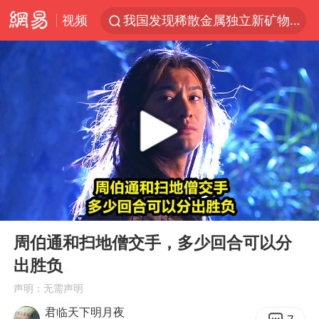
视频
我国发现稀散金属独立新矿物——乌斯河锗矿
上海鼓励居家办公
部分银行上调存款利率
小沈阳加盟《披荆斩棘》
新疆生产建设兵团生态环境局原局长被查
朱一龙的鼻子怎么了
白海豚路径图
00:00
01:09
国乒连续两站无缘冠军
Play
Ent
full
上海地铁4条线路全线停运
周伯通和扫地僧交手，多少回合可以分
出胜负
5万小车卖不动 微型代步车集体遇冷
声明：无需声明
4.2平卫生间补漏注胶花1.55万
君临天下明月夜