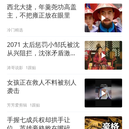
西北大捷，年羹尧功高盖
主，不把雍正放在眼里
冷门精选
2071 太后惩罚小邹氏被沈
从兴阻拦，沈张矛盾激化
让皇后非常被动
涛哥说影
1跟贴
女孩正在救人不料被别人
袭击
芳芳爱剪辑
1跟贴
手握七成兵权却拱手让
位，英雄豪格败在嘴碎心