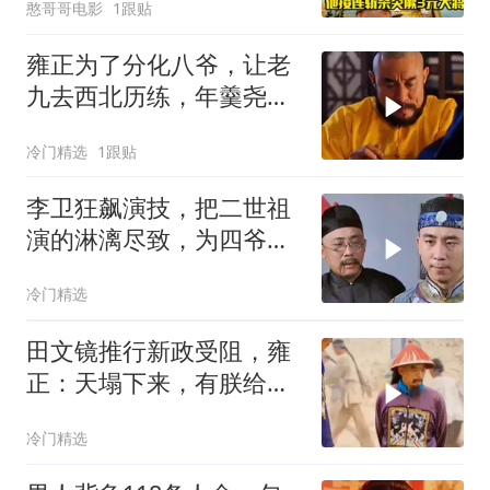
憨哥哥电影
1跟贴
雍正为了分化八爷，让老
九去西北历练，年羹尧初
现叛逆
冷门精选
1跟贴
李卫狂飙演技，把二世祖
演的淋漓尽致，为四爷铺
路
冷门精选
田文镜推行新政受阻，雍
正：天塌下来，有朕给你
顶着
冷门精选