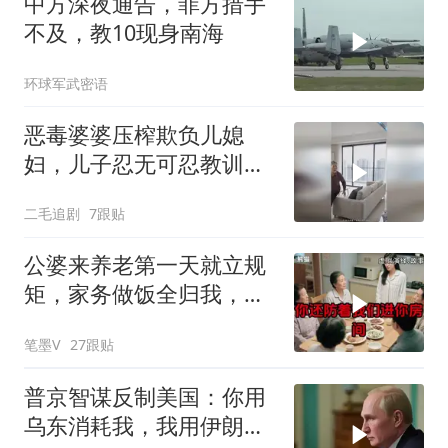
中方深夜通告，菲方措手
不及，教10现身南海
环球军武密语
恶毒婆婆压榨欺负儿媳
妇，儿子忍无可忍教训母
亲！
二毛追剧
7跟贴
公婆来养老第一天就立规
矩，家务做饭全归我，老
公点头，我一句话令全桌
笔墨V
27跟贴
寂静
普京智谋反制美国：你用
乌东消耗我，我用伊朗消