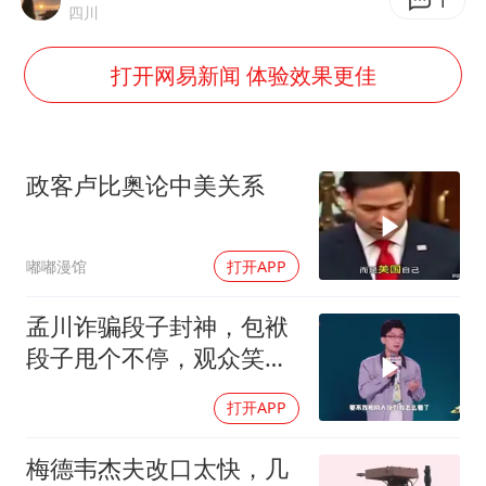
上门女婿出轨女邻居多年被判重婚罪
1
四川
上海全力守护市民“菜篮子”
打开网易新闻 体验效果更佳
以军士兵把枪口对准中国记者
暑期研学游升温 在旅途中增长知识
猫咪过火把节被抹成黑猫
政客卢比奥论中美关系
BLG经理辟谣Bin离队
曹颖儿子首次演长剧
嘟嘟漫馆
打开APP
总书记点赞的非遗苗绣焕发新生机
孟川诈骗段子封神，包袱
段子甩个不停，观众笑到
失态丨脱口秀
打开APP
梅德韦杰夫改口太快，几