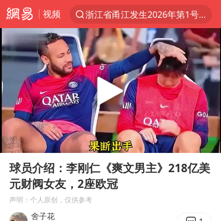
视频
浙江省甬江发生2026年第1号洪水
夏日经济乘热而上 消费市场向新而行
白海豚对华东华北影响会大于巴威
王传君 《披荆斩棘》
哈马斯称坚持加沙停火协议路线图
于东来回应胖东来近25年老店年底关闭
独闯南太行的失联女生最后轨迹已确认
00:00
03:17
美将每月供乌爱国者拦截导弹
Play
Ent
full
国足U17与阿森纳决赛取消 并列冠军
球员介绍：李刚仁《爽文男主》218亿美
元财阀女友，2座欧冠
香港刷新1884年以来最高气温纪录
声明：个人原创，仅供参考
央视新主播李秋莹母校发文祝贺
舍子花