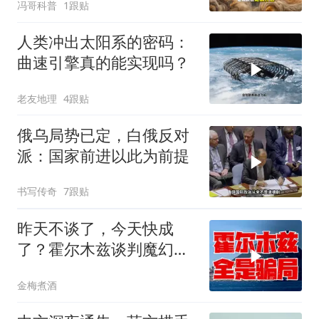
冯哥科普
1跟贴
人类冲出太阳系的密码：
曲速引擎真的能实现吗？
老友地理
4跟贴
俄乌局势已定，白俄反对
派：国家前进以此为前提
书写传奇
7跟贴
昨天不谈了，今天快成
了？霍尔木兹谈判魔幻反
转，全是骗局？
金梅煮酒