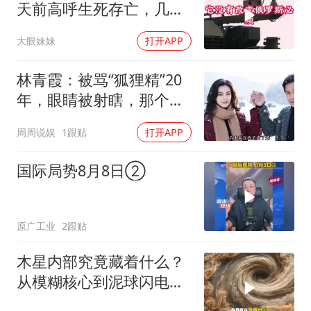
天前高呼生死存亡，几天
后又换了一个说法
大眼妹妹
打开APP
林青霞：被骂“狐狸精”20
年，眼睛被射瞎，那个男
人只问了一句“谁来出机票
周周说娱
1跟贴
打开APP
钱？”
国际局势8月8日②
原广工业
2跟贴
木星内部究竟藏着什么？
从模糊核心到泥球闪电，
重塑太阳系起源