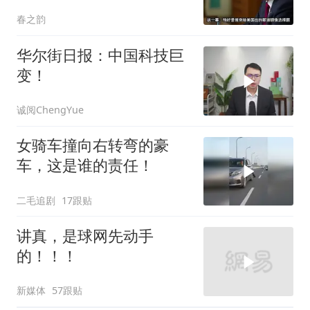
耗你
春之韵
华尔街日报：中国科技巨
变！
诚阅ChengYue
女骑车撞向右转弯的豪
车，这是谁的责任！
二毛追剧
17跟贴
讲真，是球网先动手
的！！！
新媒体
57跟贴