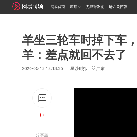
网易首页
应用
无障碍浏览
进入关怀版
羊坐三轮车时掉下车
羊：差点就回不去了
2026-06-13 18:13:36
星沙时报
广东
0
分享至