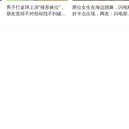
男子打桌球上演“移形换位”，
两位女生在海边跳舞，闪电
朋友觉得不对劲却找不到破
好卡点出现，网友：闪电那
容
绽，网友：以后大家跟你打只
下很有宿命感
会盯着你的手