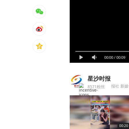
00:00
/
00:09
星沙时报
报社 新媒
8571粉丝
00:20