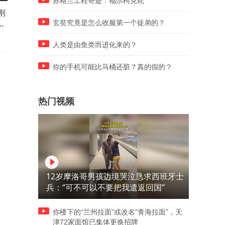
苏格兰工程奇迹：福尔柯克轮
刚
女子从眼睛里扯出一根白色的
外孙女忙着工作随口回应外
一
线，让人好奇到底是什么东
婆，随后觉得不妥又把外婆
玄奘究竟是怎么收服第一个徒弟的？
西，网友：我戴美瞳每天都会
回来，网友：认真回应真的
有
重要
人类是由鱼类而进化来的？
你的手机可能比马桶还脏？真的假的？
热门视频
12岁摩洛哥男孩边境哭泣恳求西班牙士
兵：“可不可以不要把我遣返回国”
你楼下的“兰州拉面”或改名“青海拉面”，天
津72家面馆已集体更换招牌