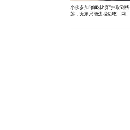
小伙参加“偷吃比赛”抽取到榴
莲，无奈只能边呕边吃，网
友：想赢的人脸上是没有笑
的