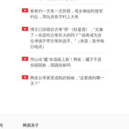
爸爸钓一天鱼一无所获，母女俩临时接管
钓位，用玩具鱼竿钓上大鱼
博主口技模仿古筝“弹”《枉凝眉》，“太像
了～你是吃古筝长大的吗？”“或将成为首
位考级不带古筝的选手。”（来源：新华每
日电讯）
华山论“毽”名场面上新！网友：毽子不是
你踢我捡，我踢你捡吗
网友分享家里成熟的辣椒，“这要摘到哪一
天？”
尚
网易亲子