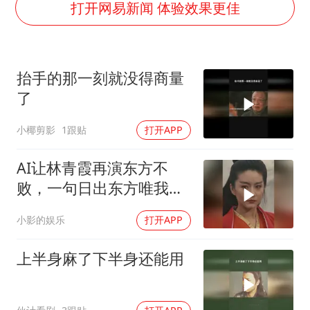
陕西柞水泥石流已致2死 仍有1人失联
打开网易新闻 体验效果更佳
上半年国内居民出游人次34.63亿
刘浩存百花奖开幕式红裙起舞
抬手的那一刻就没得商量
“南湖号”盾构机下线
了
店主称换“青海拉面”招牌后生意更好
小椰剪影
1跟贴
打开APP
泰国初中生饮弹自尽前开了26枪
习近平心系体育强国建设
AI让林青霞再演东方不
败，一句日出东方唯我不
败惊艳
小影的娱乐
打开APP
上半身麻了下半身还能用