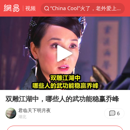
视频
“China Cool”火了，老外爱上中国避暑游
台风白海豚闭眼浙江上海处于危险半圆
伊斯兰版北约来了吗
新疆阿克苏地震
香港宏福苑火灾或由烟头引起
中国父女泰国骑摩托车坠崖1死1伤
网约车司机充电时猝死保险拒赔
00:00
02:00
浙江台州《告全体市民书》
Play
Ent
full
四川宜宾3.4级地震
双雕江湖中，哪些人的武功能稳赢乔峰
周末打虎 宋致远被查
君临天下明月夜
6
湖北
多所高校取消艺考