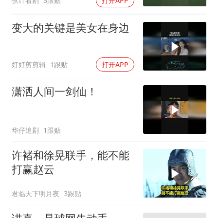
伙计看剧
3跟贴
打开APP
变大的关键是美女在身边
好好剪剪辑
1跟贴
打开APP
潇洒人间一剑仙！
华仔追剧
1跟贴
许褚和徐晃联手，能不能
打赢赵云
君临天下明月夜
3跟贴