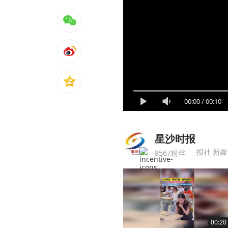
00:00
/
00:10
星沙时报
报社 新媒
8567粉丝
00:20