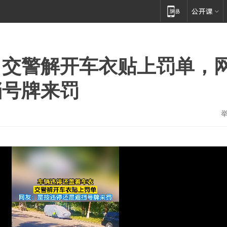
，交警解开车衣贴上罚单，
挡号牌来罚