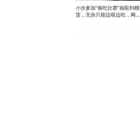
小伙参加“偷吃比赛”抽取到榴
莲，无奈只能边呕边吃，网
友：想赢的人脸上是没有笑
的