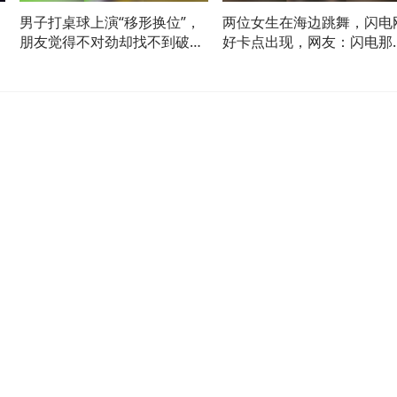
男子打桌球上演“移形换位”，
两位女生在海边跳舞，闪电
朋友觉得不对劲却找不到破
好卡点出现，网友：闪电那
容
绽，网友：以后大家跟你打只
下很有宿命感
会盯着你的手