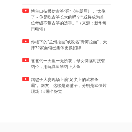
博主口技模仿古筝“弹”《枉凝眉》，“太像
了～你是吃古筝长大的吗？”“或将成为首
位考级不带古筝的选手。”（来源：新华每
日电讯）
你楼下的“兰州拉面”或改名“青海拉面”，天
津72家面馆已集体更换招牌
爸爸钓一天鱼一无所获，母女俩临时接管
钓位，用玩具鱼竿钓上大鱼
踢毽子大赛现场上演“足尖上的武林争
霸”。网友：这哪是踢毽子，分明是武侠片
现场！#睡个好觉