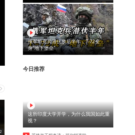
俄军坦克兵潜伏敌后半年，T-72变
身“地下堡垒”
今日推荐
这所印度大学开学，为什么我国如此重
视？
2
00:10
00:35