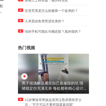
苏格兰工程奇迹：福尔柯克轮
刚
女子从眼睛里扯出一根白色的
外孙女忙着工作随口回应外
一
线，让人好奇到底是什么东
婆，随后觉得不妥又把外婆
玄奘究竟是怎么收服第一个徒弟的？
西，网友：我戴美瞳每天都会
回来，网友：认真回应真的
有
重要
人类是由鱼类而进化来的？
你的手机可能比马桶还脏？真的假的？
热门视频
男子现场解说展示自己装修踩的坑 情
绪稳定但充满无奈 每处都有精心设计
但每处都有瑕疵 网友：一开始我没笑
但看到洗手盆我没绷住
12岁摩洛哥男孩边境哭泣恳求西班牙士
兵：“可不可以不要把我遣返回国”