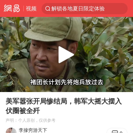
视频
解锁各地夏日限定体验
台风白海豚闭眼浙江上海处于危险半圆
香港宏福苑火灾或由烟头引起
浙江金华：市民非必要不外出
网约车司机充电时猝死保险拒赔
中国父女泰国骑摩托车坠崖1死1伤
白海豚将正面袭击贯穿浙江
00:00
03:07
周末打虎 宋致远被查
Play
Ent
full
浙江台州《告全体市民书》
美军嚣张开局惨结局，韩军大摇大摆入
伏圈被全歼
上半年国内居民出游人次34.63亿
声明：个人原创，仅供参考
刘浩存百花奖开幕式红裙起舞
李摻穷游天下