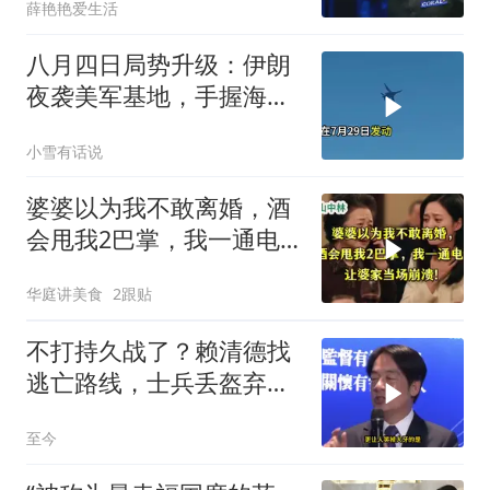
薛艳艳爱生活
八月四日局势升级：伊朗
夜袭美军基地，手握海峡
筹码提出3000亿诉求
小雪有话说
婆婆以为我不敢离婚，酒
会甩我2巴掌，我一通电
话让婆家当场懵了
华庭讲美食
2跟贴
不打持久战了？赖清德找
逃亡路线，士兵丢盔弃
甲，解放军对其更名
至今