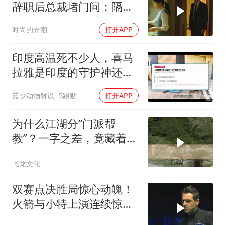
辞职后总裁堵门问：隔壁
楼你买的？
时尚的弄潮
打开APP
印度高温死不少人，喜马
拉雅是印度的守护神还是
救星
蓝少动物解说
5跟贴
打开APP
为什么江湖分“门派帮
教”？一字之差，竟藏着不
同的生存密码！
飞龙文化
双赛点决胜局惊心动魄！
火箭与小特上演连续惊险
反转，结局舒服了