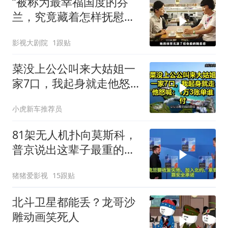
“被称为最幸福国度的芬
兰，究竟藏着怎样抚慰人
心的烟火气
影视大剧院
1跟贴
菜没上公公叫来大姑姐一
家7口，我起身就走他怒
喊：1万3账单谁付
小虎新车推荐员
81架无人机扑向莫斯科，
普京说出这辈子最重的一
句话
猪猪爱影视
15跟贴
北斗卫星都能丢？龙哥沙
雕动画笑死人