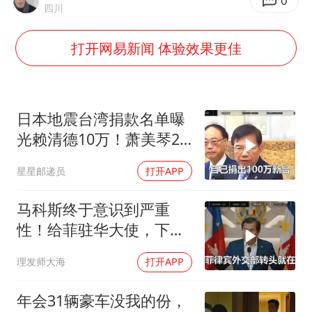
万岁山接盘烂尾恒大文旅城
0
四川
薛之谦杭州站演唱会取消
打开网易新闻 体验效果更佳
泰国初中生饮弹自尽前开了26枪
“准2万亿”之城点名支持三所大学
店主称换“青海拉面”招牌后生意更好
日本地震台湾捐款名单曝
女儿为争财产堵门阻挠父亲出殡
光赖清德10万！萧美琴20
万，郑丽文100万
习近平心系体育强国建设
星星邮递员
打开APP
马科斯终于意识到严重
性！给菲驻华大使，下达
5个必须完成的任务
理发师大海
打开APP
年会31辆豪车没我的份，