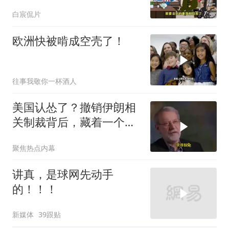
白宸侃片
欧洲快被啃成空壳了！
往事我敬你一杯酒人
美国认怂了？撤销伊朗相
关制裁背后，藏着一个说
不出口的尴尬
聚焦热点内幕
讲真，是球网先动手
的！！！
新媒体
39跟贴