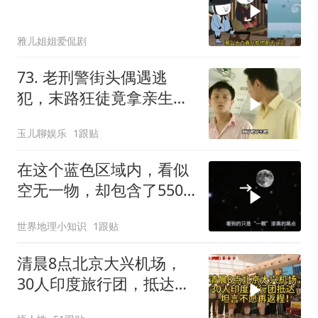
雅儿姐姐爱侃剧
73. 老刑警街头偶遇逃
犯，末路狂徒竟拿亲生儿
子当作人质落网！
玉儿聊娱乐
1跟贴
在这个蓝色区域内，看似
空无一物，却包含了5500
个星系！
世界地理小知识
1跟贴
清晨8点北京大兴机场，
30人印度旅行团，抵达，
坦言不愿再返程！