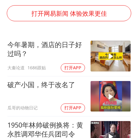
22岁女生独闯南太行失联12天
薛之谦杭州站演唱会取消
打开网易新闻 体验效果更佳
张本智和：零封向鹏不意外
今年第二强台风将带来多大影响
今年暑期，酒店的日子好
“准2万亿”之城点名支持三所大学
过吗？
习近平心系体育强国建设
大秦论道
1686跟贴
打开APP
破产小国，终于改名了
瓜哥的动物日记
打开APP
1950年林帅破例换将：黄
永胜调邓华任兵团司令