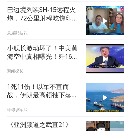
巴边境列装SH-15远程火
炮，72公里射程吃惊印度
媒体
悬崖那枝花
小舰长激动坏了！中美黄
海空中真相曝光！歼16狗
美军F16！解放军南海绝
聚闻探长
对武力！
1死11伤！以军不宣而
战，伊朗最高领袖下落不
明？特朗普发出通牒
环球谈军武
《亚洲频道之武直21》