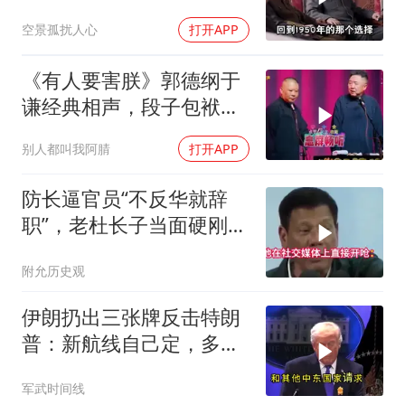
空景孤扰人心
打开APP
《有人要害朕》郭德纲于
谦经典相声，段子包袱满
满！
别人都叫我阿腈
打开APP
防长逼官员“不反华就辞
职”，老杜长子当面硬刚：
你凭什么？
附允历史观
伊朗扔出三张牌反击特朗
普：新航线自己定，多国
保证不参战，海峡不回战
军武时间线
前状态