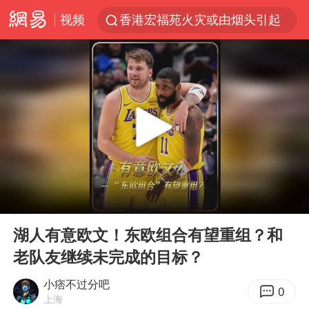
视频
香港宏福苑火灾或由烟头引起
浙江台州《告全体市民书》
伊斯兰版北约来了吗
四川宜宾3.4级地震
网约车司机充电时猝死保险拒赔
陕西柞水泥石流已致2死 仍有1人失联
泰国初中生饮弹自尽前开了26枪
00:00
00:54
多所高校取消艺考
Play
Ent
full
云南一地村民过火把节意外灼伤16人
湖人有意欧文！东欧组合有望重组？和
老队友继续未完成的目标？
店主称换“青海拉面”招牌后生意更好
上半年国内居民出游人次34.63亿
小痞不过分吧
0
上海