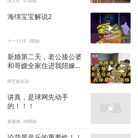
悟人性
51跟贴
海绵宝宝解说2
十一1118
3跟贴
新婚第二天，老公接公婆
和哥嫂全家住进我陪嫁房
我转身上诉离婚
阿芒娱乐说
讲真，是球网先动手
的！！！
新媒体
39跟贴
论背景音乐的重要性！！