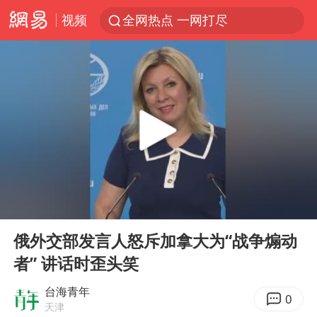
视频
全网热点 一网打尽
00:00
00:36
Play
Ent
full
俄外交部发言人怒斥加拿大为“战争煽动
者” 讲话时歪头笑
台海青年
0
天津