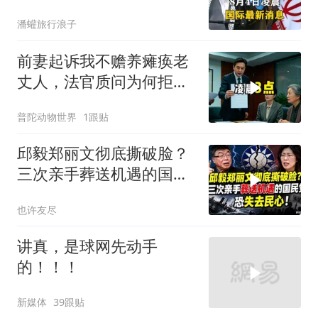
围，特朗普面临死局
潘蠸旅行浪子
前妻起诉我不赡养瘫痪老
丈人，法官质问为何拒不
履行赡养义务
普陀动物世界
1跟贴
邱毅郑丽文彻底撕破脸？
三次亲手葬送机遇的国民
党，恐失去民心
也许友尽
讲真，是球网先动手
的！！！
新媒体
39跟贴