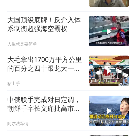
大国顶级底牌！反介入体
系制衡超强海空霸权
人生就是要简单
大毛拿出1700万平方公里
的百分之四十跟龙大一起
开发[震惊][震惊]
粘土手工
中俄联手完成对日定调，
朝鲜千字长文痛批高市，
就差李在明没动静
阿尔法军情