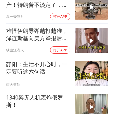
产！特朗普不淡定了，被
死死捏住七寸
温一壶皎月
打开APP
难怪伊朗导弹越打越准，
泽连斯基向美方举报后，
特朗普宣布不打了
铁血江湖人
打开APP
静阳：生活不开心时，一
定要听这六句话
碧天蓝钻
1340架无人机轰炸俄罗
斯！