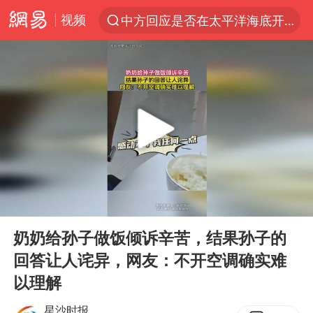
中方回应是否在太平洋海底开采稀土
视频
以“新”破局 首发经济点亮城市消费活力
佛得角门将亮相智利俱乐部主场
宇树科技发行价格150.80元/股
看守所辅警收受10万获刑1年
U17国足1分钟轰2球
法国将禁止“未经同意的电话营销”
今年已有4位周星驰电影配角去世
00:00
00:16
Play
Ent
“China Cool”成海外热词
full
奶奶给孙子做饭倾诉辛苦，结果孙子的
房主任回应争议
回答让人诧异，网友：不开空调确实难
把党建设得更加坚强有力
以理解
41岁女子为鼓励女儿考上985研究生
星沙时报