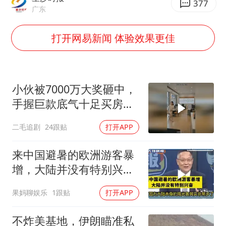
377
广东
宇树科技王兴兴身家有望超200亿元
中国养老床位“三连降”
打开网易新闻 体验效果更佳
五粮液渠道价一箱上涨近百元
贵州轮胎子公司获美国退税8136万
小伙被7000万大奖砸中，
郑国霖回应去景区上班被保安拦下
手握巨款底气十足买房不
CIA被曝已秘密设立古巴工作组
问价！
二毛追剧
24跟贴
打开APP
奋进开新局 实干挑大梁
来中国避暑的欧洲游客暴
增，大陆并没有特别兴
奋！介文汲
果妈聊娱乐
1跟贴
打开APP
不炸美基地，伊朗瞄准私