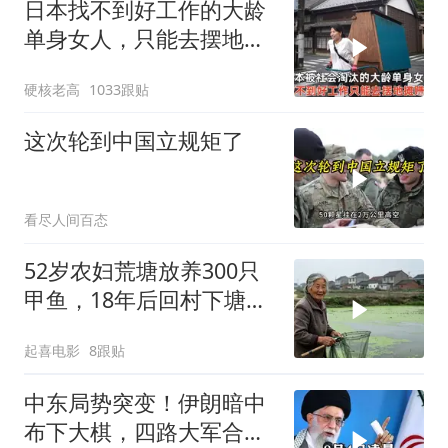
日本找不到好工作的大龄
单身女人，只能去摆地
摊，一天有多心累？
硬核老高
1033跟贴
这次轮到中国立规矩了
看尽人间百态
52岁农妇荒塘放养300只
甲鱼，18年后回村下塘瞬
间傻眼
起喜电影
8跟贴
中东局势突变！伊朗暗中
布下大棋，四路大军合