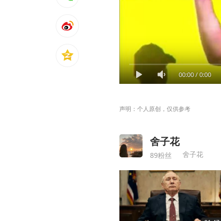
00:00
/
0:00
声明：个人原创，仅供参考
舍子花
舍子花
89粉丝