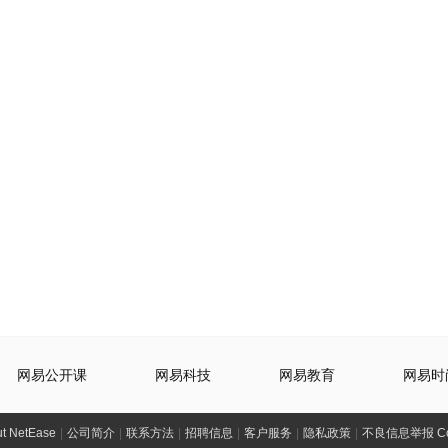
网易公开课
网易科技
网易教育
网易时
t NetEase
|
公司简介
|
联系方法
|
招聘信息
|
客户服务
|
隐私政策
|
不良信息举报 Comp