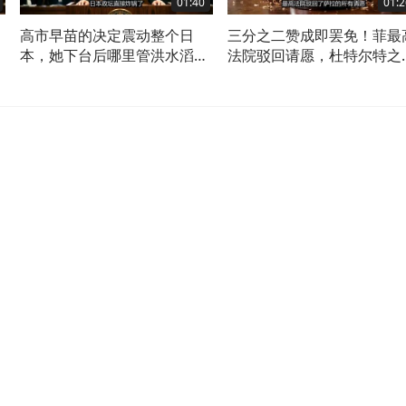
01:40
01:2
、
高市早苗的决定震动整个日
三分之二赞成即罢免！菲最
的
本，她下台后哪里管洪水滔
法院驳回请愿，杜特尔特之
天？
悬了