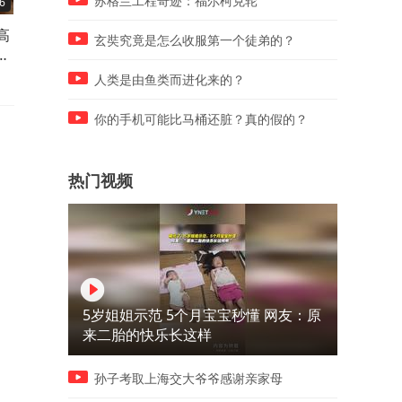
苏格兰工程奇迹：福尔柯克轮
6
01:47
01:19
高
伊朗开出新条件：海峡收费
我国刚反制美国，美国第一
玄奘究竟是怎么收服第一个徒弟的？
女
5%起，特朗普让步？战争天
间回应后，美国重要人士将
平倾斜
华？
人类是由鱼类而进化来的？
你的手机可能比马桶还脏？真的假的？
热门视频
5岁姐姐示范 5个月宝宝秒懂 网友：原
来二胎的快乐长这样
孙子考取上海交大爷爷感谢亲家母