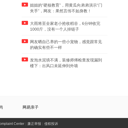
姐姐的“硬核教育”，用黄瓜向弟弟演示“门
夹手”，网友：果然言传不如身教！
大雨将至全家老小抢收稻谷，6分钟收完
1000斤，没有一个人掉链子
网友晒自己养的一些小宠物，感觉跟常见
的确实有些不一样
发泡水泥填不满，装修师傅检查发现漏到
楼下：出风口未延伸到外墙
尚
网易亲子
laint Center
|
廉正举报
|
侵权投诉