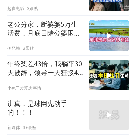
蜜，我转身办妥1件事
起喜电影
3跟贴
老公分家，断婆婆5万生
活费，月底目睹公婆困
境，痛悔不已！
伊忆梅
3跟贴
年终奖差43倍，我躺平30
天被辞，领导一天狂接47
个退单电话
小兔子发现大事情
讲真，是球网先动手
的！！！
新媒体
39跟贴