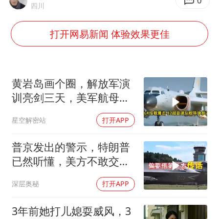
泰国一女公务员妆容引争议 本人回应
0
四川
多地要求领导干部带头休假
打开网易新闻 体验效果更佳
女子利用漏洞0元薅走3000多件家电
村民谈“梅姨”：叫的其实是“媒姨”
关之琳否认与27岁模特的恋情
黄岩岛画个圈，解放军演
把党建设得更加坚强有力
训亮剑三天，美军航母从
南海跑了
奋进开新局 实干挑大梁
星空解密站
打开APP
普京发出的警示，特朗普
已然听懂，美方不敢交出
乌方最需之物
深层奥秘
打开APP
3年前她打儿媳耍威风，3