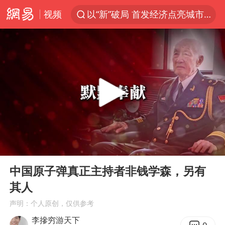
视频
以“新”破局 首发经济点亮城市消费活力
台风白海豚影响中国已成定局
中方回应是否开采太平洋海底稀土资源
昆明石林火把节
外交部发言人就广岛核爆81周年等答记者问
我国编制完成新版全月地质图
胡塞武装袭扰红海航运行动升级
00:00
07:27
郑国霖回应去景区上班被保安拦下
Play
Ent
full
80后女柜员逆袭成4200亿银行副行长
中国原子弹真正主持者非钱学森，另有
其人
感觉全东北都在等7号
声明：个人原创，仅供参考
扎哈罗娃批广岛市长不提美国原子弹
李摻穷游天下