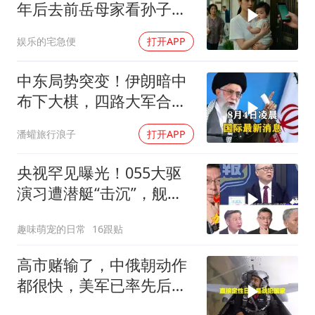
年后去前岳母家看孙子，
当场惊呆
娱乐的宅急便
打开APP
中东局势突变！伊朗暗中
布下大棋，四路大军合
围，特朗普面临死局
潘蠸旅行浪子
打开APP
央视罕见曝光！055大驱
演习遭潜艇“击沉”，舰长
直言：前出就是送死
趣味萌宠的日常
16跟贴
高市赌输了，中俄朝动作
都很快，美军已率先后撤.
局势变成3对1