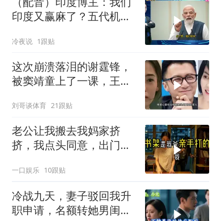
（配音）印度博主：我们
印度又赢麻了？五代机还
没搞利索，六代机标签先
冷夜说
1跟贴
贴上了，欧洲还排着队求
合作
这次崩溃落泪的谢霆锋，
被窦靖童上了一课，王菲
的沉默早有预兆
刘哥谈体育
21跟贴
老公让我搬去我妈家挤
挤，我点头同意，出门时
顺手带走了3本房产证和2
一口娱乐
10跟贴
把车钥匙
冷战九天，妻子驳回我升
职申请，名额转她男闺