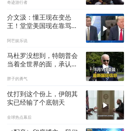
奇迹游行者
介文汲：懂王现在变怂
王！堂堂美国现在靠骂人
赢的美伊战争
阿芒娱乐说
马杜罗没想到，特朗普会
当着全世界的面，承认一
个众所周知的事实
胖子的勇气
仗打到这个份上，伊朗其
实已经输了个底朝天
全球热点幕后