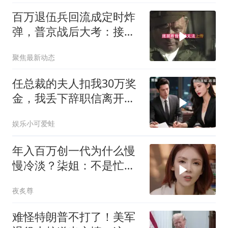
百万退伍兵回流成定时炸
弹，普京战后大考：接不
住就是历史重演
聚焦最新动态
任总裁的夫人扣我30万奖
金，我丢下辞职信离开，
当晚她慌忙问：甲方只和
娱乐小可爱蛙
你签约
年入百万创一代为什么慢
慢冷淡？柒姐：不是忙是
看清你的真面目！
夜炙尊
难怪特朗普不打了！美军