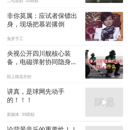
二毛追剧
20跟贴
非你莫属：应试者保镖出
身，现场把慕岩撂倒
兔芽手工
央视公开四川舰核心装
备，电磁弹射协同隐身无
人机，位居世界前列
陌上桃花开的
讲真，是球网先动手
的！！！
新媒体
39跟贴
论背景音乐的重要性！！