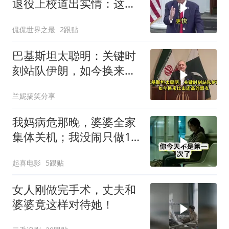
退役上校道出实情：这场
仗美国已经输了
侃侃世界之最
2跟贴
巴基斯坦太聪明：关键时
刻站队伊朗，如今换来比
山还高的盟友
兰妮搞笑分享
我妈病危那晚，婆婆全家
集体关机；我没闹只做1
事，6天后她打来电话：
起喜电影
5跟贴
你是不是疯了？
女人刚做完手术，丈夫和
婆婆竟这样对待她！