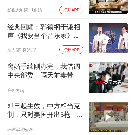
心的烟火气
影视大剧院
1跟贴
打开APP
经典回顾：郭德纲于谦相
声《我要当个音乐家》幽
默风趣爆笑不断
别人都叫我阿腈
打开APP
离婚手续刚办完，我借调
中央部委，隔天前妻带新
欢来单位示威
户外阿崭
即日起生效，中方相当克
制，只对美国开出5枪，
商务部二号令颁布
环球军武密语