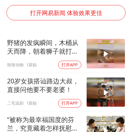
外交部发言人就广岛核爆81周年等答记者问
佛得角门将亮相智利俱乐部主场
打开网易新闻 体验效果更佳
首次证实！“胶球”存在
民警发现救助的拾荒老人是逃犯
野猪的发疯瞬间，木桶从
中方回应是否在太平洋海底开采稀土
天而降，朝着狮子就打去
27岁女子成组织卖淫集团主犯被通缉
知道自己玩大了
辣辣动物
1跟贴
打开APP
法国将禁止“未经同意的电话营销”
奋进开新局 实干挑大梁
20岁女孩搭讪路边大叔，
直接问他要不要老婆！
二毛追剧
1跟贴
打开APP
“被称为最幸福国度的芬
兰，究竟藏着怎样抚慰人