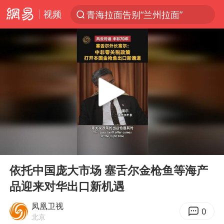
视频
青海拉面告别“兰州拉面”
以“新”破局 首发经济点亮城市消费活力
U17国足三战全胜
青海海西州茫崖市发生3.1级地震
我国编制完成新版全月地质图
台风白海豚登陆地点更新
巡查组提问 工作人员偷用手机查答案
00:00
01:06
看守所辅警收受10万获刑1年
Play
Ent
full
多地要求领导干部带头休假
依托中国庞大市场 塞舌尔金枪鱼等海产
品迎来对华出口新机遇
台风白海豚进入48小时警戒线
宇树科技发行价格150.80元/股
凤凰卫视
0
北京