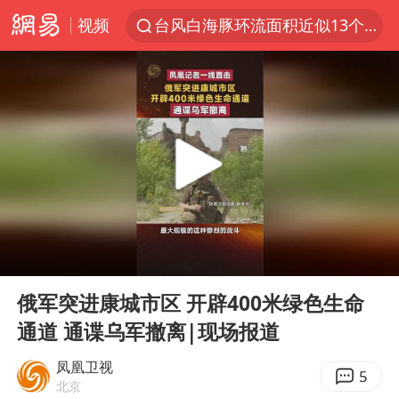
视频
台风白海豚环流面积近似13个浙江
汪峰阻止14岁女儿买大牌
夜幕落下 运动上场
官方通报教师招聘笔试前13名被淘汰
97岁英国奶奶飞上天再破吉尼斯纪录
27岁女子组织卖淫集团被悬赏通缉
泸溪河：桃酥吃出金属牙冠视频不实
00:00
01:06
泰国校园枪击案死亡人数升至7人
Play
Ent
full
美国将对多晶硅衍生品加征15%关税
俄军突进康城市区 开辟400米绿色生命
通道 通谍乌军撤离|现场报道
改名后的“青海拉面”店
泰高官回应中国人在泰遭歧视：全面调查
凤凰卫视
5
北京