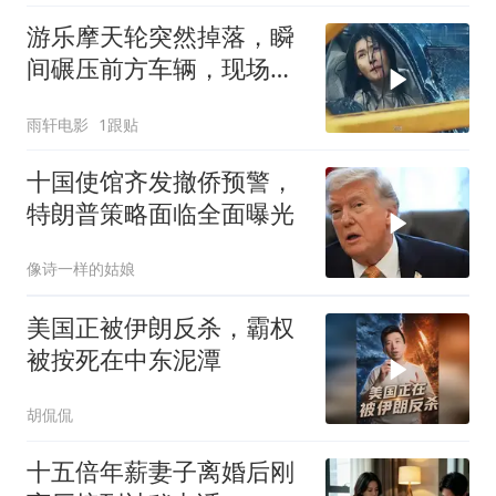
游乐摩天轮突然掉落，瞬
间碾压前方车辆，现场状
况惊险万分
雨轩电影
1跟贴
十国使馆齐发撤侨预警，
特朗普策略面临全面曝光
像诗一样的姑娘
美国正被伊朗反杀，霸权
被按死在中东泥潭
胡侃侃
十五倍年薪妻子离婚后刚