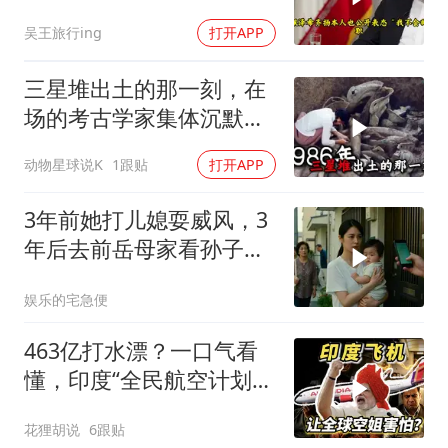
再提
吴王旅行ing
打开APP
三星堆出土的那一刻，在
场的考古学家集体沉默
了，颠覆所有人的认知
动物星球说K
1跟贴
打开APP
3年前她打儿媳耍威风，3
年后去前岳母家看孙子，
当场惊呆
娱乐的宅急便
463亿打水漂？一口气看
懂，印度“全民航空计划”
翻车史！
花狸胡说
6跟贴