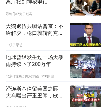
离厅接到神秘电话
最终你成为了过客
大鹅退伍兵喊话普京：不
给解决，枪口就转向克里
姆林宫！
占领了思想
地球曾经发生过一场大暴
雨持续下了200万年
北京作家编剧肥猪满圈
290跟贴
泽连斯基停留美国之际，
大乌曝出严重丑闻，欧洲
或彻夜难眠