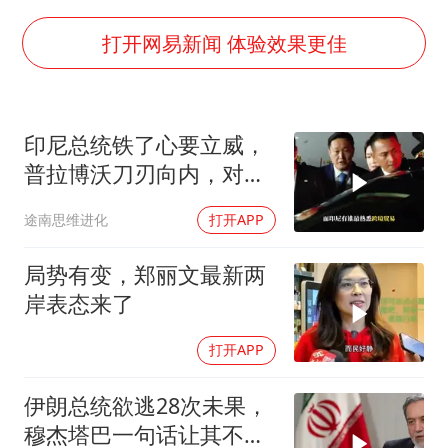
火把节震撼瞬间
四川宜宾市高县发生4.9级地震
打开网易新闻 体验效果更佳
公司“上四休三”但要降薪1000元
男子杀人后逃进深山21年活得像野人
印尼总统铁了心要立威，
台风灿鸿未来对中国无影响
普拉博沃刀刃向内，对准
美媒称美国想用战术核武器对抗中俄
“华人财阀”？
途南思维进化
打开APP
29岁依旧是小孩 外婆偷偷给孙女塞钱
985博士后被曝在妻子孕期出轨后续
局势有变，郑丽文最新两
岸表态来了
如何把百年大党建设得更加坚强有力？
打开APP
伊朗总统欲逃28次未果，
穆杰塔巴一句话让其不敢