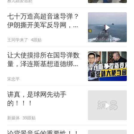
雅儿姐爱追剧
七十万造高超音速导弹？
伊朗撕开美军反导网，炸
出中国工业底牌
王同学来了
4跟贴
让大使摸排所在国导弹数
量，泽连斯基想道德绑架
援乌国，黔驴技穷
宋忠平
讲真，是球网先动手
的！！！
新媒体
39跟贴
论背景音乐的重要性！！