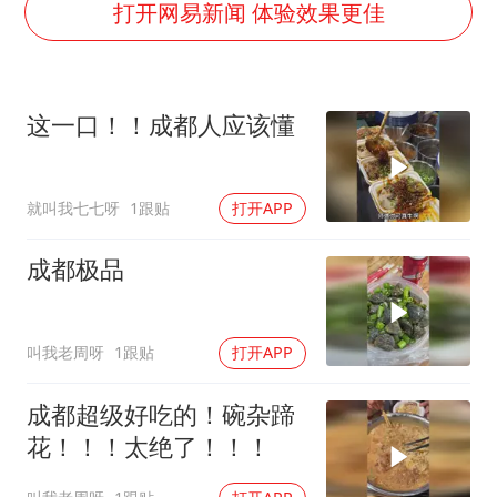
打开网易新闻 体验效果更佳
扎哈罗娃批广岛市长不提美国原子弹
村民谈“梅姨”：叫的其实是“媒姨”
首次证实！“胶球”存在
这一口！！成都人应该懂
东方甄选被判赔偿江小白30万元
奋进开新局 实干挑大梁
就叫我七七呀
1跟贴
打开APP
成都极品
叫我老周呀
1跟贴
打开APP
成都超级好吃的！碗杂蹄
花！！！太绝了！！！