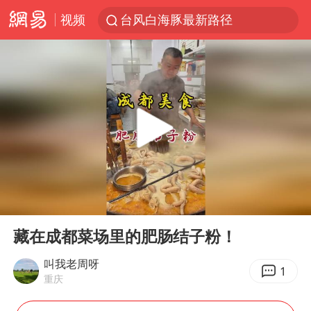
台风白海豚最新路径
视频
昆明石林火把节
外交部发言人就广岛核爆81周年等答记者问
中央气象台发布台风黄色预警
我国编制完成新版全月地质图
63岁关之琳否认与27岁模特恋情
胡塞武装袭扰红海航运行动升级
郑国霖回应去景区上班被保安拦下
00:00
00:59
Play
Ent
80后女柜员逆袭成4200亿银行副行长
full
藏在成都菜场里的肥肠结子粉！
感觉全东北都在等7号
叫我老周呀
1
27岁女子成组织卖淫集团主犯被通缉
重庆
泰国一女公务员妆容引争议 本人回应