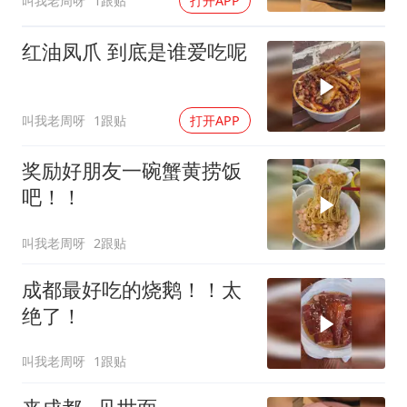
叫我老周呀
1跟贴
打开APP
红油凤爪 到底是谁爱吃呢
叫我老周呀
1跟贴
打开APP
奖励好朋友一碗蟹黄捞饭
吧！！
叫我老周呀
2跟贴
成都最好吃的烧鹅！！太
绝了！
叫我老周呀
1跟贴