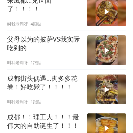
来成都…见世面
了！！！！
叫我老周呀
4跟贴
父母以为的披萨VS我实际
吃到的
叫我老周呀
1跟贴
成都街头偶遇…肉多多花
卷！好吃毙了！！！！
叫我老周呀
1跟贴
成都！！理工大！！！最
伟大的自助诞生了！！！