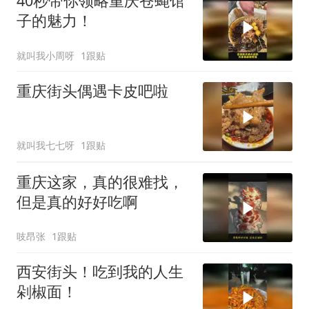
40秒带你领略重庆苍蝇馆
子的魅力！
就叫我小周呀
1跟贴
重庆街头偶遇卡皮吧啦
就叫我七七呀
1跟贴
重庆这家，真的很难找，
但是真的好好吃啊
吱昂张
1跟贴
西安街头！吃到我的人生
剁椒面！