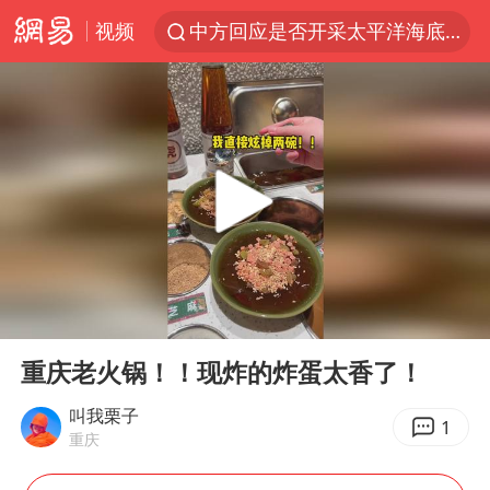
视频
中方回应是否开采太平洋海底稀土资源
外交部发言人就广岛核爆81周年等答记者问
昆明石林火把节
台风白海豚即将进入48小时警戒线
我国编制完成新版全月地质图
胡塞武装袭扰红海航运行动升级
郑国霖回应去景区上班被保安拦下
00:00
01:17
80后女柜员逆袭成4200亿银行副行长
Play
Ent
full
感觉全东北都在等7号
重庆老火锅！！现炸的炸蛋太香了！
扎哈罗娃批广岛市长不提美国原子弹
叫我栗子
1
重庆
泰国一女公务员妆容引争议 本人回应