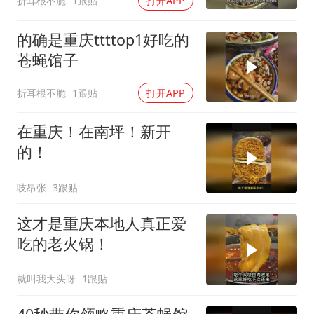
折耳根不脆
1跟贴
打开APP
的确是重庆ttttop1好吃的
苍蝇馆子
折耳根不脆
1跟贴
打开APP
在重庆！在南坪！新开
的！
吱昂张
3跟贴
这才是重庆本地人真正爱
吃的老火锅！
就叫我大头呀
1跟贴