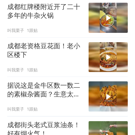
成都红牌楼附近开了二十
多年的牛杂火锅
叫我栗子
1跟贴
成都老资格豆花面！老小
区楼下
叫我栗子
1跟贴
据说这是金牛区数一数二
的素椒杂酱面？生意太好
了
叫我栗子
1跟贴
成都街头老式豆浆油条！
好有烟火气！