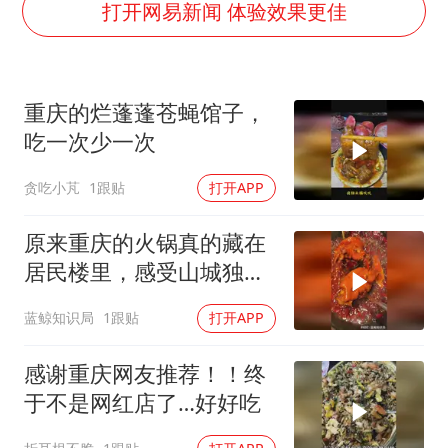
女子利用漏洞0元薅走3000多件家电
打开网易新闻 体验效果更佳
把党建设得更加坚强有力
关之琳否认与27岁模特的恋情
重庆的烂蓬蓬苍蝇馆子，
多地要求领导干部带头休假
吃一次少一次
奋进开新局 实干挑大梁
贪吃小芃
1跟贴
打开APP
原来重庆的火锅真的藏在
居民楼里，感受山城独有
的烟火气
蓝鲸知识局
1跟贴
打开APP
感谢重庆网友推荐！！终
于不是网红店了…好好吃