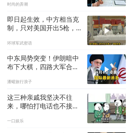
时尚的弄潮
即日起生效，中方相当克
制，只对美国开出5枪，
商务部二号令颁布
环球军武密语
中东局势突变！伊朗暗中
布下大棋，四路大军合
围，特朗普面临死局
潘蠸旅行浪子
这三种亲戚我坚决不往
来，哪怕打电话也不接，
断交！
一口娱乐