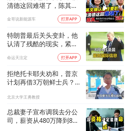
清德这回难堪了，陈其迈
也跃跃欲试！
金哥说新能源车
打开APP
特朗普最后关头变卦，他
认清了残酷的现实，紧急
下令美军停止行动
命运天注定
打开APP
拒绝托卡耶夫劝和，普京
计划再借3万朝鲜士兵？
泽连斯基处境不妙
北京大学王勇教授
总裁妻子宣布调我去分公
司，薪资从480万降到8
万，我递交辞呈