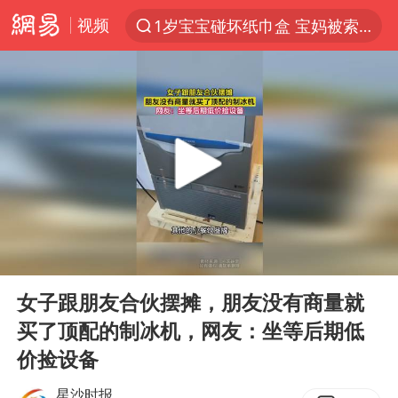
视频
1岁宝宝碰坏纸巾盒 宝妈被索赔924元
以“新”破局 首发经济点亮城市消费活力
Meta被判支付5.67亿美元
台风白海豚逼近 暴雨大暴雨来袭
47岁妈妈突然产女 26岁女儿：很震惊
阿根廷足协发文力挺因凡蒂诺
中国稀土盘中涨停
00:00
00:17
A股开盘：民爆、CPO等概念走强
Play
Ent
full
日本广岛民众举行游行反对政府行径
女子跟朋友合伙摆摊，朋友没有商量就
买了顶配的制冰机，网友：坐等后期低
21楼高空抛物嫌疑人被拘留
价捡设备
男子杀人后逃进深山21年活得像野人
星沙时报