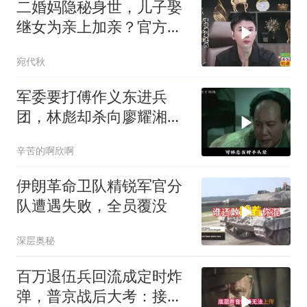
二婚妈隐秘身世，儿子娶
继女为亲上加亲？官方怒
批！
宛代秋
军委要打傅作义东进兵
团，林彪却杀向廖耀湘，
毛主席：用兵神了
辛苦的啊欣啊
伊朗革命卫队精锐军官分
队遭遇失败，全员覆没
深层奥秘
百万退伍兵回流成定时炸
弹，普京战后大考：接不