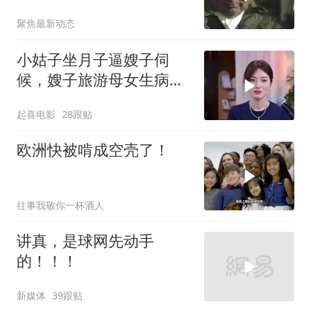
住就是历史重演
聚焦最新动态
小姑子坐月子逼嫂子伺
候，嫂子旅游母女生病反
讹医药费，荒唐至极
起喜电影
28跟贴
欧洲快被啃成空壳了！
往事我敬你一杯酒人
讲真，是球网先动手
的！！！
新媒体
39跟贴