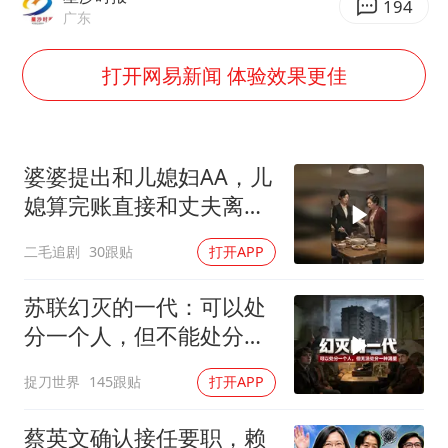
日韩股市高开跳水 SK海力士下挫转跌
194
广东
台风白海豚最新路径研判来了
打开网易新闻 体验效果更佳
OpenAI为免费用户升级GPT-5.6 Luna
船舶避风项目停工 多地全力防台风
我国编制完成新版全月地质图
婆婆提出和儿媳妇AA，儿
“深圳地面沉降致车辆损坏”不实
媳算完账直接和丈夫离
男子结婚8年发现3个女儿均非亲生
婚！
二毛追剧
30跟贴
打开APP
奋进开新局 实干挑大梁
苏联幻灭的一代：可以处
分一个人，但不能处分一
种渴望
捉刀世界
145跟贴
打开APP
蔡英文确认接任要职，赖