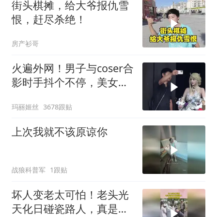
街头棋摊，给大爷报仇雪
恨，赶尽杀绝！
房产衫哥
火遍外网！男子与coser合
影时手抖个不停，美女做
出一个意外举动
玛丽姬丝
3678跟贴
上次我就不该原谅你
战狼科普军
1跟贴
坏人变老太可怕！老头光
天化日碰瓷路人，真是社