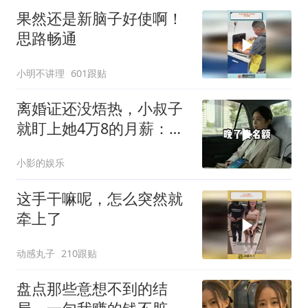
果然还是新脑子好使啊！
思路畅通
小明不讲理
601跟贴
离婚证还没焐热，小叔子
就盯上她4万8的月薪：转
我
小影的娱乐
这手干嘛呢，怎么突然就
牵上了
动感丸子
210跟贴
盘点那些意想不到的结