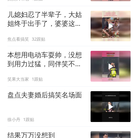
儿媳妇忍了半辈子，大姑
姐终于出手了，婆婆这一
脚挨的不冤枉
焦点看搞笑
32跟贴
本想用电动车耍帅，没想
到用力过猛，同伴笑不出
来了！
笑果大当家
1跟贴
盘点夫妻婚后搞笑名场面
徐小丹
1跟贴
结果万万没想到