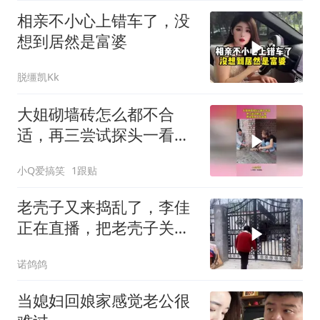
相亲不小心上错车了，没
想到居然是富婆
脱缰凯Kk
大姐砌墙砖怎么都不合
适，再三尝试探头一看，
原来是有人在捣鬼！
小Q爱搞笑
1跟贴
老壳子又来捣乱了，李佳
正在直播，把老壳子关在
大门外一天没开门
诺鸽鸽
当媳妇回娘家感觉老公很