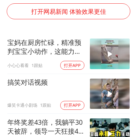
夏日经济乘“热”而上 消费市场向“新”而行
打开网易新闻 体验效果更佳
36岁男演员成景区NPC后人气爆棚
身体出现这几个信号可能是肝在求救
宇树王兴兴被问了360多个问题
宝妈在厨房忙碌，精准预
几元成本的AI广告导致千万市值蒸发
判宝宝小动作，这能力满
台当局重金为“台独”织“皇帝新衣”
分！
小心心看看
1跟贴
打开APP
乐享全民健身 共筑健康中国
搞笑对话视频
爆笑卡通小剧场
1跟贴
打开APP
年终奖差43倍，我躺平30
天被辞，领导一天狂接47