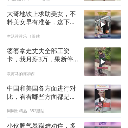
大哥地铁上求助美女，不
料美女早有准备，这下大
哥乐开花！
生活滢滢乐
1跟贴
婆婆拿走丈夫全部工资
卡，我月薪3万，果断停
做早饭
喂河马的陈加西
中国和美国各方面进行对
比，看看哪些方面都是谁
领先
周周出精品
352跟贴
小伙脾气暴躁难劝住，多