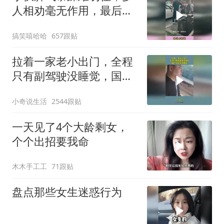
人相劝毫无作用，最后一
拳代价不小
搞笑嘻哈哈
657跟贴
拉着一家老小出门，全程
只有副驾驶没睡觉，国产
车越来越离谱
小奇说生活
2544跟贴
一天见了4个大龄剩女，
个个出招要我命
木木手工工
71跟贴
盘点那些女生迷惑行为