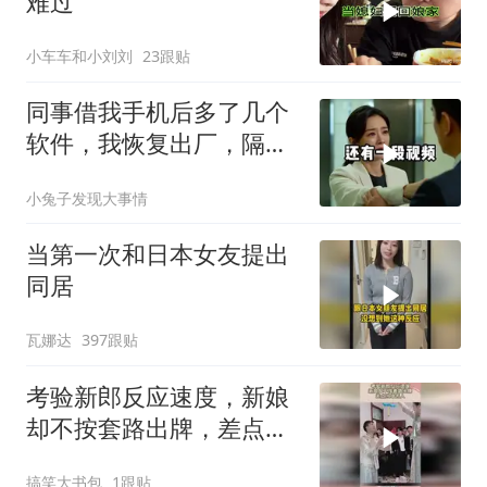
难过
小车车和小刘刘
23跟贴
同事借我手机后多了几个
软件，我恢复出厂，隔壁
总监竟被带走
小兔子发现大事情
当第一次和日本女友提出
同居
瓦娜达
397跟贴
考验新郎反应速度，新娘
却不按套路出牌，差点当
场丢人！
搞笑大书包
1跟贴