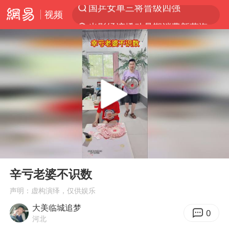
视频
光影经济撬动暑期消费新蓝海
三警齐发！多地10级以上雷暴大风
马克·艾伦退出斯诺克中国公开赛
日本发布排名：“中国第一，美日德韩英法居后”
央视新主播李秋莹孙亚鹏亮相
情侣平潭拍日出坠崖1死1伤
大V：马科斯把路走绝了
00:00
00:22
白海豚将正面袭击贯穿浙江
Play
Ent
full
购飞机票7分钟后退票被扣2022元
辛亏老婆不识数
杭州全市有序停课
声明：虚构演绎，仅供娱乐
大美临城追梦
陈思诚零点晒照为佟丽娅庆生
0
河北