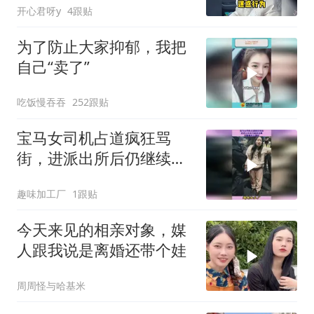
开心君呀y
4跟贴
为了防止大家抑郁，我把
自己“卖了”
吃饭慢吞吞
252跟贴
宝马女司机占道疯狂骂
街，进派出所后仍继续发
飙，完整事件大揭秘
趣味加工厂
1跟贴
今天来见的相亲对象，媒
人跟我说是离婚还带个娃
周周怪与哈基米