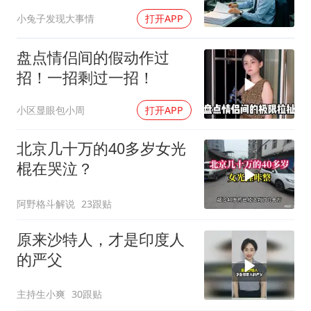
个退单电话
小兔子发现大事情
打开APP
盘点情侣间的假动作过
招！一招剩过一招！
小区显眼包小周
打开APP
北京几十万的40多岁女光
棍在哭泣？
阿野格斗解说
23跟贴
原来沙特人，才是印度人
的严父
主持生小爽
30跟贴