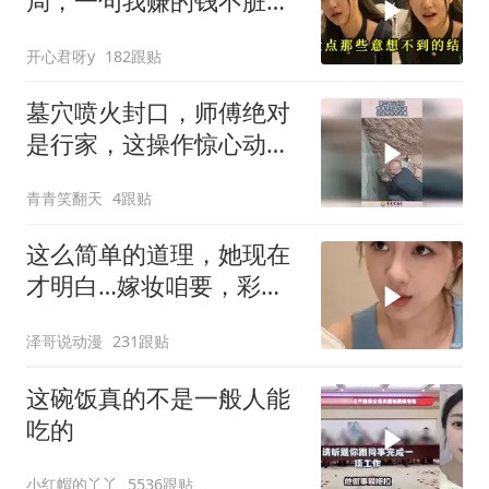
局，一句我赚的钱不脏，
真是杀人又诛心
开心君呀y
182跟贴
墓穴喷火封口，师傅绝对
是行家，这操作惊心动
魄！
青青笑翻天
4跟贴
这么简单的道理，她现在
才明白…嫁妆咱要，彩礼
咱也给！
泽哥说动漫
231跟贴
这碗饭真的不是一般人能
吃的
小红帽的丫丫
5536跟贴