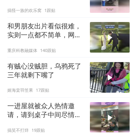
会的毒瘤！
搞怪一族的欢乐窝
1跟贴
和男朋友出片看似很难，
实则一点都不简单，网
友：很听话，但听不懂话
重庆科教融媒体
140跟贴
有贼心没贼胆，乌鸦死了
三年就剩下嘴了
姬海棠羽笠果
17跟贴
一进屋就被众人热情邀
请，请到桌子中间尽情跳
舞，原来她是大家掌
搞笑不打烊
19跟贴