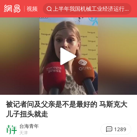
视频
上半年我国机械工业经济运行稳中有进
实测秋天第一杯奶茶
泰国枪击案凶手先杀祖父母后行凶
四川宜宾市高县发生4.9级地震
台风“白海豚”体型变大！环流面积接近13个浙江那么大
泰国校园枪击案死亡人数升至7人
东航新规：提前14天可免费退改签
00:00
00:36
河南回应撤回领导带薪错峰休假通知
Play
Ent
full
汪峰阻止14岁女儿买大牌
被记者问及父亲是不是最好的 马斯克大
儿子扭头就走
江苏发布台风蓝色预警
国防部：坚决反制任何闹海挑衅图谋
台海青年
1289
天津