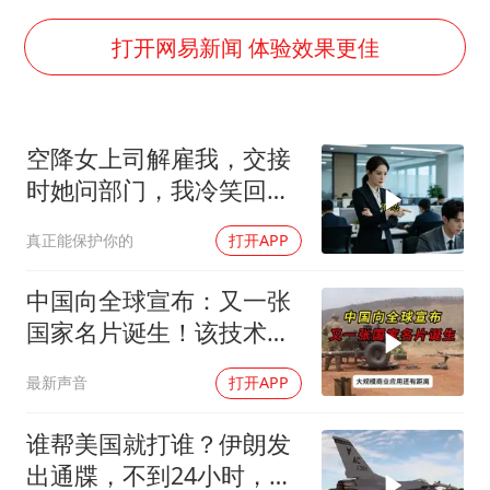
李云泽严重违纪违法
王力宏演唱会黄牛带观众藏匿被查获
打开网易新闻 体验效果更佳
国防部回应日本试射“战斧”导弹
陕西省委书记赶赴柞水县杏坪镇
空降女上司解雇我，交接
女孩摆摊卖菌子时收到北大通知书
时她问部门，我冷笑回
改名后的“青海拉面”店
答：明天
真正能保护你的
打开APP
东方之约 相约未来
中国向全球宣布：又一张
国家名片诞生！该技术全
世界只有中国拥有
最新声音
打开APP
谁帮美国就打谁？伊朗发
出通牒，不到24小时，特