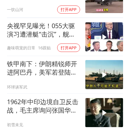
朗普态度发生转变
一饮山河
打开APP
央视罕见曝光！055大驱
演习遭潜艇“击沉”，舰长
直言：前出就是送死
趣味萌宠的日常
16跟贴
打开APP
铁甲南下：伊朗精锐师开
进阿巴丹，美军若登陆将
直面钢铁防线
环球谈军武
1962年中印边境自卫反击
战，毛主席询问张国华能
否获胜
初雪未见