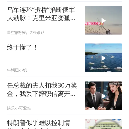
乌军连环“拆桥”掐断俄军
大动脉！克里米亚变孤
岛，黑海舰队被迫“搬
星空解密站
279跟贴
家”？
终于懂了！
牛锅巴小钒
任总裁的夫人扣我30万奖
金，我丢下辞职信离开，
当晚她慌忙问：甲方只和
娱乐小可爱蛙
你签约
特朗普似乎难以控制情