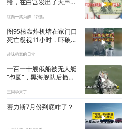
绪，在白宫发出了大声咒
骂
红颜一笑为醉
1跟贴
图95核轰炸机堵在家门口
死亡凝视11小时，吓破胆
的日本多绝望？
趣味萌宠的日常
一百一十艘俄船被无人艇
“包圆”，黑海舰队后撤数
百里，制海权彻底易手
王同学来了
赛力斯7月份到底咋了？