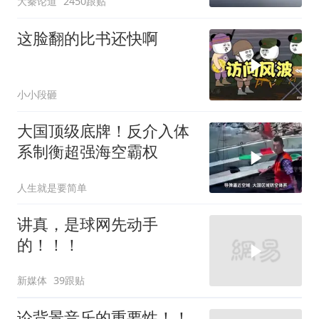
大秦论道
2450跟贴
这脸翻的比书还快啊
小小段砸
大国顶级底牌！反介入体
系制衡超强海空霸权
人生就是要简单
讲真，是球网先动手
的！！！
新媒体
39跟贴
论背景音乐的重要性！！