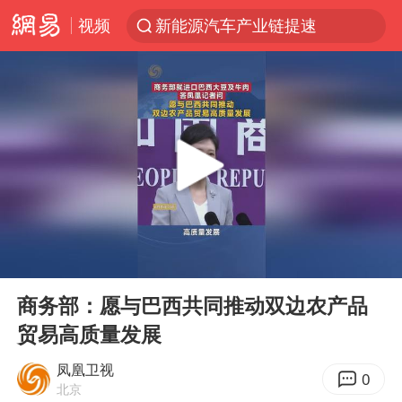
新能源汽车产业链提速
视频
众星发文悼念秦焰
大连一起飞航班因乘客可乐爆瓶折返
SK海力士回应“或出售重庆工厂”传闻
白海豚突然大拐弯 走出罕见路线
独闯南太行失联女子遗体已找到
辽宁28名务农人员中暑死亡？官方辟谣
钟睒睒：必须限制电商平台权力
00:00
00:47
Play
Ent
今日103只涨停股5只跌停股
full
商务部：愿与巴西共同推动双边农产品
血指纹匹配成功，20年悬案告破！凶手被执行死刑
贸易高质量发展
中央气象台继续发布暴雨橙警
凤凰卫视
0
“还不如不放假”
北京