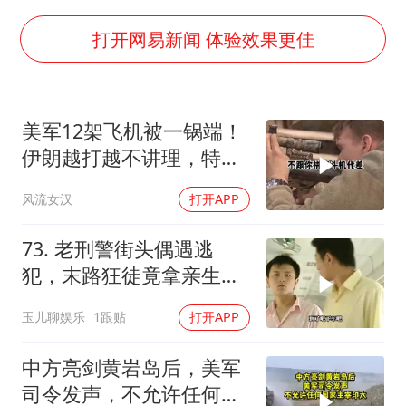
医疗垃圾做手机壳 这也是谋财害命
打开网易新闻 体验效果更佳
武契奇：欧洲已处于大战边缘
7月CPI同比上涨0.5% 经济内生增长动力持续增强
成都多趟列车临时停运
美军12架飞机被一锅端！
伊朗越打越不讲理，特朗
部分银行上调存款利率
普只剩一个问题
下党之路
风流女汉
打开APP
73. 老刑警街头偶遇逃
犯，末路狂徒竟拿亲生儿
子当作人质落网！
玉儿聊娱乐
1跟贴
打开APP
中方亮剑黄岩岛后，美军
司令发声，不允许任何国