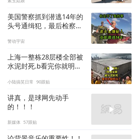
素玉姑娘
美国警察抓到潜逃14年的
头号通缉犯，最后检察官
却无能为力
警动宇宙
上海一整栋28层楼全部被
水泥封死.b看完你就明白
了..s
小陆搞笑日常
90跟贴
讲真，是球网先动手
的！！！
新媒体
57跟贴
论背景音乐的重要性！！