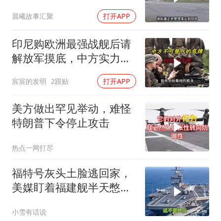
家主宰印太
晨曦故事汇聚
打开APP
印尼购欧洲最强战舰后请
解放军摸底，中方实力几
何？
宸宸的发明
2跟贴
打开APP
美方做出罕见举动，难怪
特朗普下令停止攻击
热点一网打尽
福特号灰头土脸逃回家，
美媒盯着福建舰半天憋出
一句话：这不是终点
小雪有话说