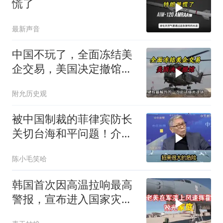
慌了
最新声音
中国不玩了，全面冻结美
企交易，美国决定撤馆，
民主党开始甩黑锅
附允历史观
被中国制裁的菲律宾防长
关切台海和平问题！介文
汲：手伸的太长了
陈小毛笑哈
韩国首次因高温拉响最高
警报，宣布进入国家灾难
状态