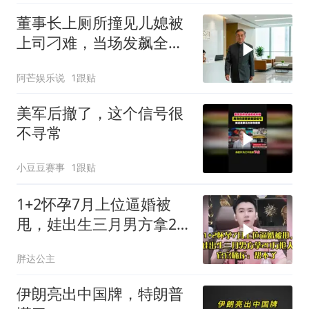
董事长上厕所撞见儿媳被
上司刁难，当场发飙全场
傻眼
阿芒娱乐说
1跟贴
美军后撤了，这个信号很
不寻常
小豆豆赛事
1跟贴
1+2怀孕7月上位逼婚被
甩，娃出生三月男方拿20
万抢人，官官痛斥
胖达公主
伊朗亮出中国牌，特朗普