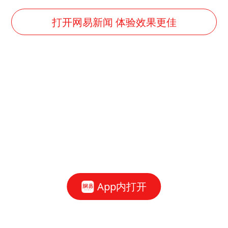
打开网易新闻 体验效果更佳
App内打开