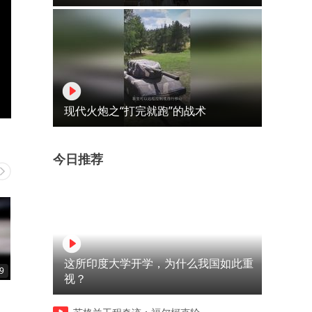
现代火炮之“打完就跑”的战术
今日推荐
这所印度大学开学，为什么我国如此重
9
02:39
00:17
视？
干过房产中介的，都懂吧
这个女技师不正经