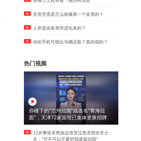
苏格兰工程奇迹：福尔柯克轮
玄奘究竟是怎么收服第一个徒弟的？
人类是由鱼类而进化来的？
你的手机可能比马桶还脏？真的假的？
热门视频
你楼下的“兰州拉面”或改名“青海拉
面”，天津72家面馆已集体更换招牌
12岁摩洛哥男孩边境哭泣恳求西班牙士
兵：“可不可以不要把我遣返回国”