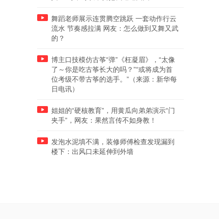
舞蹈老师展示连贯腾空跳跃 一套动作行云
流水 节奏感拉满 网友：怎么做到又舞又武
的？
博主口技模仿古筝“弹”《枉凝眉》，“太像
了～你是吃古筝长大的吗？”“或将成为首
位考级不带古筝的选手。”（来源：新华每
日电讯）
姐姐的“硬核教育”，用黄瓜向弟弟演示“门
夹手”，网友：果然言传不如身教！
发泡水泥填不满，装修师傅检查发现漏到
楼下：出风口未延伸到外墙