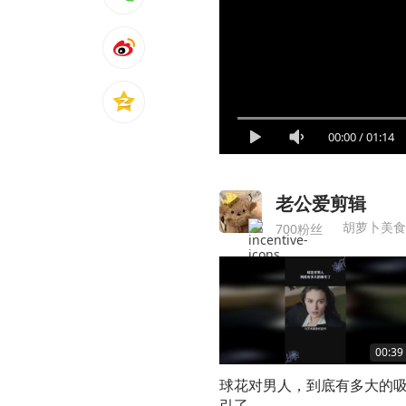
00:00
/
01:14
老公爱剪辑
胡萝卜美食
700粉丝
00:39
球花对男人，到底有多大的
引了