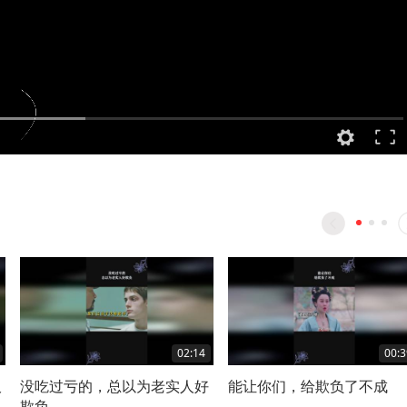
02:14
00:3
吸
没吃过亏的，总以为老实人好
能让你们，给欺负了不成
欺负