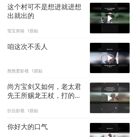
这个村可不是想进就进想
出就出的
莹宝剪辑
1跟贴
咱这次不丢人
憨憨爱影视
1跟贴
尚方宝剑又如何，老太君
先王所赐龙王杖，打的就
是奸臣
扒拉影视
1跟贴
你好大的口气