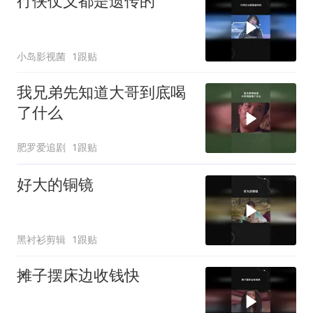
行侠仗义都是遗传的
小岛影视菌
1跟贴
我兄弟先知道大哥到底喝
了什么
肥罗爱追剧
1跟贴
好大的铜镜
黑衬衫剪辑
1跟贴
摊子摆床边收钱快