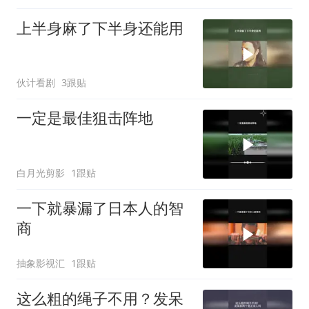
上半身麻了下半身还能用
伙计看剧
3跟贴
一定是最佳狙击阵地
白月光剪影
1跟贴
一下就暴漏了日本人的智
商
抽象影视汇
1跟贴
这么粗的绳子不用？发呆