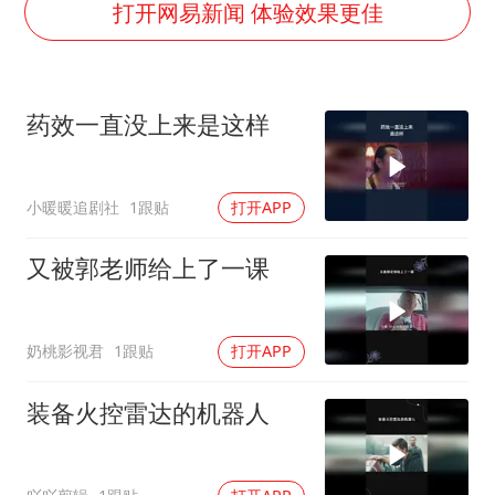
王虹邓煜的同学获统计学界诺贝尔奖
打开网易新闻 体验效果更佳
光伏八巨头签署“不低于成本价”倡议
泰国校园枪击事件已致8死30余伤
药效一直没上来是这样
台州《告全体市民书》：非必要不外出
老人被城管撞倒后离世亲属质疑记录仪
小暖暖追剧社
1跟贴
打开APP
宇树王兴兴被问了360多个问题
视频丨森林温泉、油菜花海、丹崖碧水……解锁各地夏日限定体验
又被郭老师给上了一课
习近平心系体育强国建设
奶桃影视君
1跟贴
打开APP
装备火控雷达的机器人