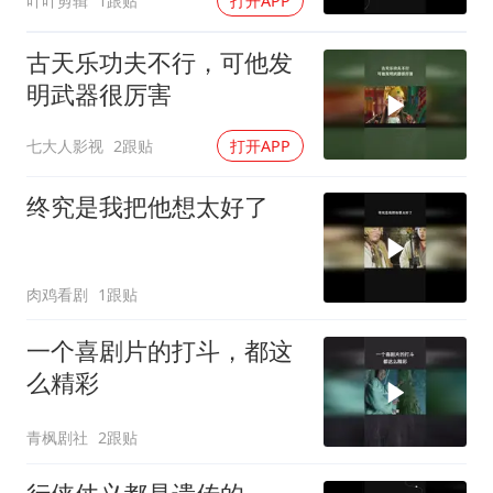
吖吖剪辑
1跟贴
打开APP
古天乐功夫不行，可他发
明武器很厉害
七大人影视
2跟贴
打开APP
终究是我把他想太好了
肉鸡看剧
1跟贴
一个喜剧片的打斗，都这
么精彩
青枫剧社
2跟贴