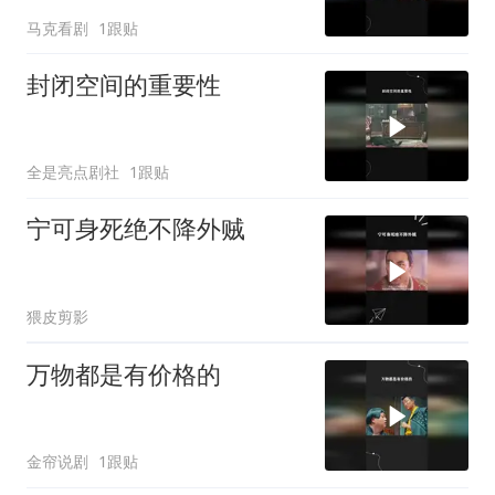
马克看剧
1跟贴
封闭空间的重要性
全是亮点剧社
1跟贴
宁可身死绝不降外贼
猥皮剪影
万物都是有价格的
金帘说剧
1跟贴