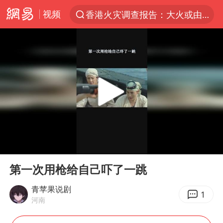
视频
香港火灾调查报告：大火或由烟头引起
“China Cool”火了，老外爱上中国避暑游
中国东方电气集团原党组副书记、董事宋致远被查
张本智和：零封向鹏不意外
云南一地村民过火把节意外灼伤16人
泰国初中生饮弹自尽前开了26枪
内蒙古“十六运”主宣传片发布
00:00
00:16
用AI造出新病毒意味着什么
Play
Ent
full
今年第二强台风将带来多大影响
第一次用枪给自己吓了一跳
浙江最强风雨时段已锁定
青苹果说剧
1
河南
上半年国内居民出游人次34.63亿