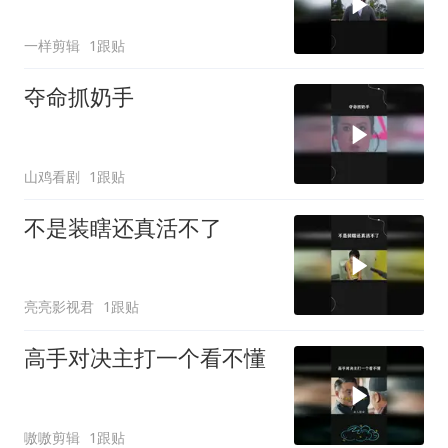
一样剪辑
1跟贴
夺命抓奶手
山鸡看剧
1跟贴
不是装瞎还真活不了
亮亮影视君
1跟贴
高手对决主打一个看不懂
嗷嗷剪辑
1跟贴