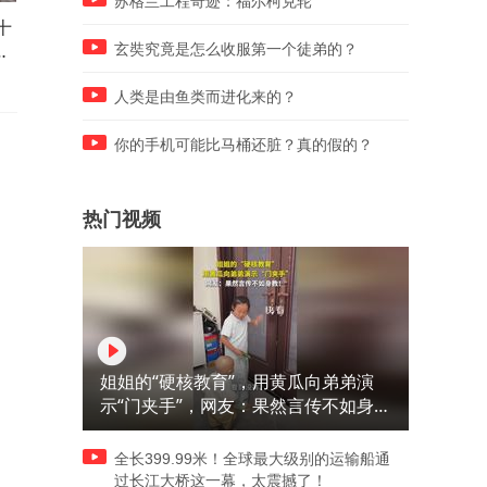
苏格兰工程奇迹：福尔柯克轮
十
土豆发芽吃了会中毒！可为什
水果公认营养前五名，有你
十
么以前在老家却没事？ #土豆
吃的吗？ #水果 #科普知识
玄奘究竟是怎么收服第一个徒弟的？
识
#科普知识
人类是由鱼类而进化来的？
你的手机可能比马桶还脏？真的假的？
热门视频
姐姐的“硬核教育”，用黄瓜向弟弟演
示“门夹手”，网友：果然言传不如身
教！
全长399.99米！全球最大级别的运输船通
过长江大桥这一幕，太震撼了！