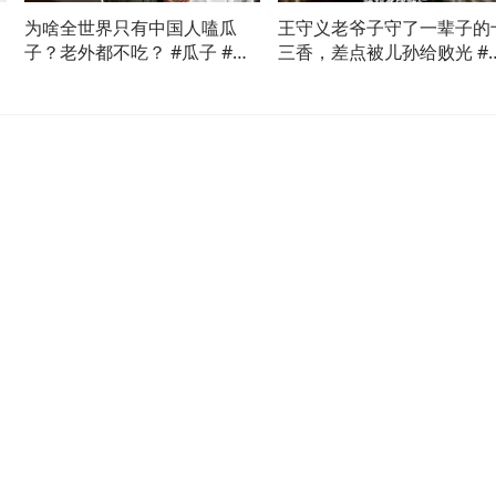
为啥全世界只有中国人嗑瓜
王守义老爷子守了一辈子的
子？老外都不吃？ #瓜子 #科
三香，差点被儿孙给败光 #
普知识
三香 #王守义 #科普 #涨知