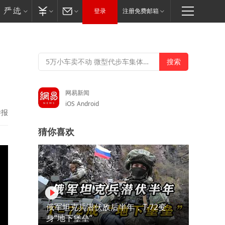
登录
注册免费邮箱
网易新闻
iOS
Android
举报
猜你喜欢
俄军坦克兵潜伏敌后半年，T-72变
身“地下堡垒”