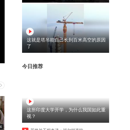
这就是塔吊能自己长到百米高空的原因
了
今日推荐
这所印度大学开学，为什么我国如此重
视？
4
03:46
03:25