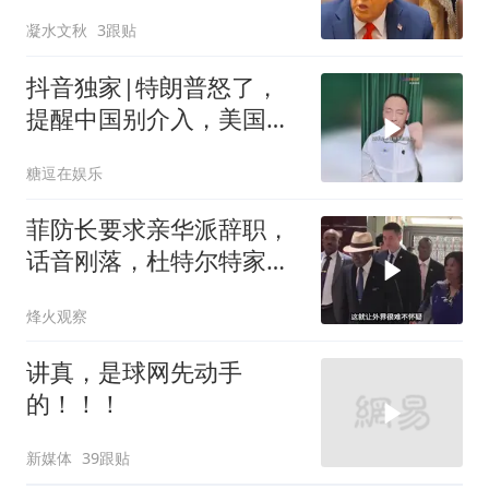
手，海外资产遭清算
凝水文秋
3跟贴
抖音独家|特朗普怒了，
提醒中国别介入，美国要
掘地三尺！ #全球 #零基
糖逗在娱乐
础看懂全球 #时代砺剑高
燃出列 #抖音精选
菲防长要求亲华派辞职，
话音刚落，杜特尔特家族
就给他当头一棒
烽火观察
讲真，是球网先动手
的！！！
新媒体
39跟贴