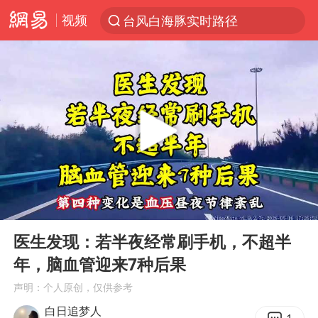
视频
台风白海豚实时路径
“电影+”如何激发千亿级消费新活力？
秘鲁和墨西哥宣布恢复外交关系
沙特土耳其巴基斯坦签署共同防务协议
中医教你一招提升气血
全球首个长时储能一体化产业园量产
四川宜宾市高县4.9级地震致1人死亡
00:00
07:08
胜宏科技：股票交易异常波动
Play
Ent
full
U17国足点球大战淘汰河床晋级决赛
医生发现：若半夜经常刷手机，不超半
年，脑血管迎来7种后果
百花奖开幕式
声明：个人原创，仅供参考
日本试射“战斧”导弹，国防部回应
白日追梦人