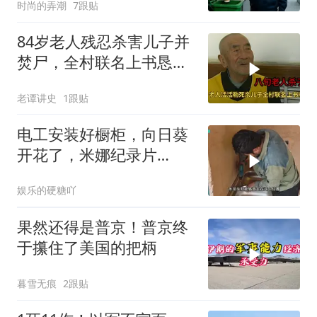
时尚的弄潮
7跟贴
84岁老人残忍杀害儿子并
焚尸，全村联名上书恳求
轻判，得知缘由警察心疼
老谭讲史
1跟贴
落泪
电工安装好橱柜，向日葵
开花了，米娜纪录片
3517（加）
娱乐的硬糖吖
果然还得是普京！普京终
于攥住了美国的把柄
暮雪无痕
2跟贴