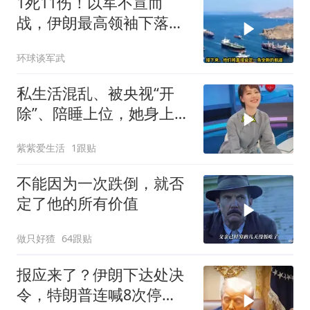
1死11伤！以军不宣而
战，伊朗最高领袖下落不
明？特朗普发出通牒
环球谈军武
私生活混乱、被央视“开
除”、陪睡上位，她身上哪
些标签是真的？
紫紫爱生活
1跟贴
不能因为一次跌倒，就否
定了他的所有价值
做只好猹
64跟贴
报应来了？伊朗下达处决
令，特朗普连喊8次停