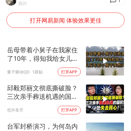
胡彦斌韩磊 谁帮谁
1
四川
胡彦斌获《歌手2026》歌王
打开网易新闻 体验效果更佳
名创优品回应女子吐槽内裤质量差
秋天的第一杯奶茶到底有多火
38岁演员求职万岁山NPC成功
岳母带着小舅子在我家住
国防部：中国军队坚决反制任何闹海挑衅图谋
了10年，得知我给女儿买
车后，小舅子突
我国外贸延续良好增长态势
量子驱动QD
1跟贴
打开APP
夯实基础开新局
邱毅郑丽文彻底撕破脸？
三次亲手葬送机遇的国民
党，恐失去民心
也许友尽
打开APP
台军封桥演习，为何岛内