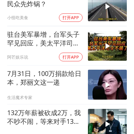
民众先炸锅？
小怪吃美食
打开APP
驻台美军暴增，台军头子
罕见回应，美太平洋司令
不装了！
阿芒娱乐说
打开APP
7月31日，100万捐款给日
本，郑丽文这一递
生活魔术专家
132万年薪被砍成2万，我
不吵不闹，等来对手13倍
年薪挖我