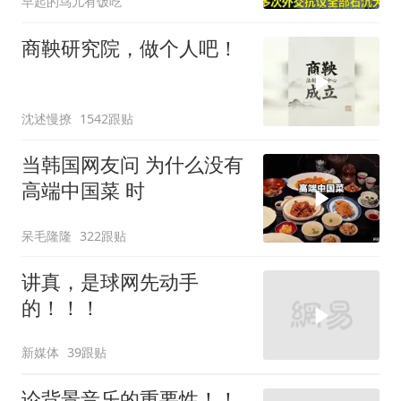
早起的鸟儿有饭吃
商鞅研究院，做个人吧！
沈述慢撩
1542跟贴
当韩国网友问 为什么没有
高端中国菜 时
呆毛隆隆
322跟贴
讲真，是球网先动手
的！！！
新媒体
39跟贴
论背景音乐的重要性！！