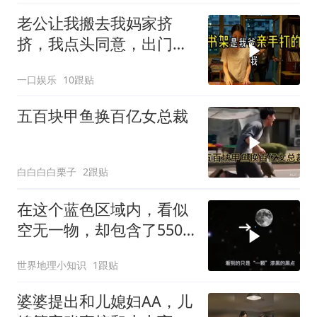
老公让我搬去我妈家挤
挤，我点头同意，出门时
顺手带走了3本房产证和2
一口娱乐
10跟贴
把车钥匙
五百块甲鱼换百亿女总裁
白白白白栗子
2跟贴
在这个蓝色区域内，看似
空无一物，却包含了5500
个星系！
世界地理小知识
1跟贴
婆婆提出和儿媳妇AA，儿