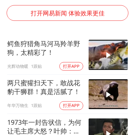
80后女柜员逆袭成4200亿银行副行长
吉林一“温度计大楼”读数爆表
打开网易新闻 体验效果更佳
房主任回应争议
把党建设得更加坚强有力
鳄鱼狩猎角马河马羚羊野
村民谈“梅姨”：叫的其实是“媒姨”
狗，太精彩了！
东方甄选被判赔偿江小白30万元
光辉动物暖
1跟贴
打开APP
中国养老床位“三连降”
奋进开新局 实干挑大梁
两只蜜獾扫天下，敢战花
豹干狮群！真是活腻了！
年华万物生
1跟贴
打开APP
1973年一封告状信，为何
让毛主席大怒？叶帅：杀