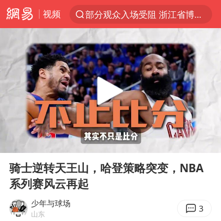
视频
部分观众入场受阻 浙江省博物馆致歉
以“新”破局 首发经济点亮城市消费活力
青海拉面告别“兰州拉面”
U17国足三战全胜
我国编制完成新版全月地质图
法国下周开始禁止未经同意的电话营销
台风白海豚或吞掉台风鲸鱼
00:00
03:47
巡查组提问 工作人员偷用手机查答案
Play
Ent
full
看守所辅警收受10万获刑1年
骑士逆转天王山，哈登策略突变，NBA
系列赛风云再起
宇树科技 打新
多地要求领导干部带头休假
少年与球场
3
山东