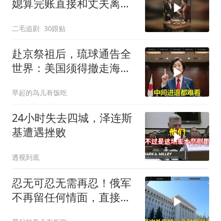
媳算完账直接和丈夫离
婚！
二毛追剧
30跟贴
赴京祭祖后，琉球通告全
世界：美国须得撤走海马
斯，日本陷入被动
早起的鸟儿有饭吃
24小时失去四城，泽连斯
基遭遇挫败
透视到底
忍无可忍无需再忍！俄军
不再留任何情面，直接炸
平基辅美国军工厂