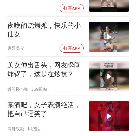
打开APP
夜晚的烧烤摊，快乐的小
仙女
唐哥美食
打开APP
美女伸出舌头，网友瞬间
炸锅了，这是在炫技？
爆笑怪小咖
339跟贴
某酒吧，女子表演绝活，
把自己逗笑了
青蛙视频
14跟贴