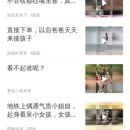
不管啥都往嘴里塞，真让
人惊掉下巴
搞笑君来了
1跟贴
直接下单，以后爸爸天天
来接孩子
战狼科普军
4跟贴
看不起谁呢？
番茄小朋友呀
地铁上偶遇气质小姐姐，
起身看呆小女孩，女孩：
我也要长成这样！
噗呲现场
1跟贴