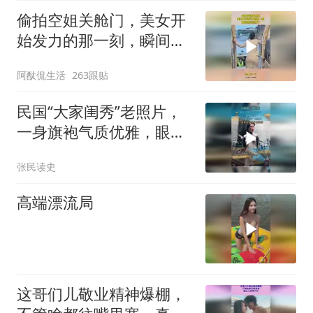
偷拍空姐关舱门，美女开
始发力的那一刻，瞬间感
觉恋爱了！
阿酞侃生活
263跟贴
民国“大家闺秀”老照片，
一身旗袍气质优雅，眼神
温柔地看向远方
张民读史
高端漂流局
这哥们儿敬业精神爆棚，