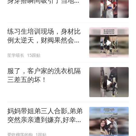
身穿搭瞬间吸引了当地人
的注意！
练习生培训现场，身材比
例太逆天，财阀果然会享
受！
笙学嘻长
15跟贴
服了，客户家的洗衣机隔
三差五的坏！
妈妈带姐弟三人合影,弟弟
突然亲亲遭到嫌弃,好幸福
的 一家人!
爱吃榴莲的狗
1跟贴