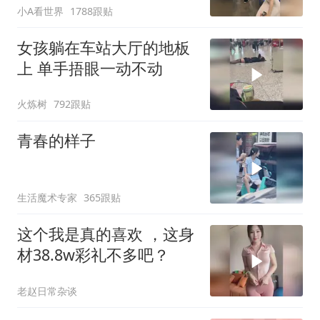
小A看世界
1788跟贴
女孩躺在车站大厅的地板
上 单手捂眼一动不动
火炼树
792跟贴
青春的样子
生活魔术专家
365跟贴
这个我是真的喜欢 ，这身
材38.8w彩礼不多吧？
老赵日常杂谈